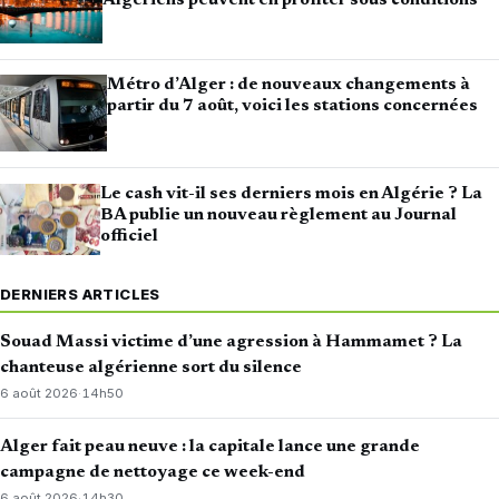
Algériens peuvent en profiter sous conditions
Métro d’Alger : de nouveaux changements à
partir du 7 août, voici les stations concernées
Le cash vit-il ses derniers mois en Algérie ? La
BA publie un nouveau règlement au Journal
officiel
DERNIERS ARTICLES
Souad Massi victime d’une agression à Hammamet ? La
chanteuse algérienne sort du silence
6 août 2026
·
14h50
Alger fait peau neuve : la capitale lance une grande
campagne de nettoyage ce week-end
6 août 2026
·
14h30