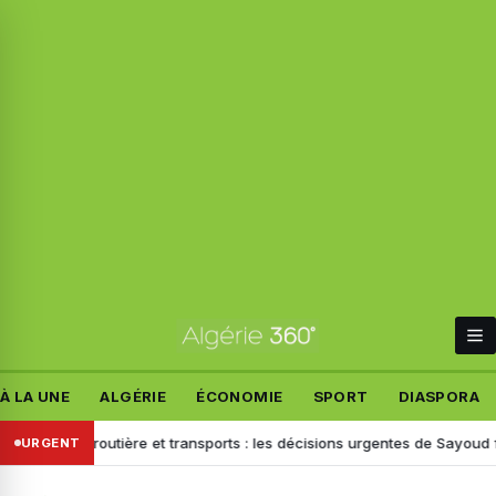
À LA UNE
ALGÉRIE
ÉCONOMIE
SPORT
DIASPORA
rité routière et transports : les décisions urgentes de Sayoud face aux p
URGENT