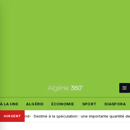
À LA UNE
ALGÉRIE
ÉCONOMIE
SPORT
DIASPORA
t allemand
Destiné à la spéculation : une importante quantité de ce pr
URGENT