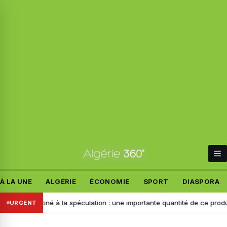
À LA UNE
ALGÉRIE
ÉCONOMIE
SPORT
DIASPORA
Destiné à la spéculation : une importante quantité de ce produit saisie à
URGENT