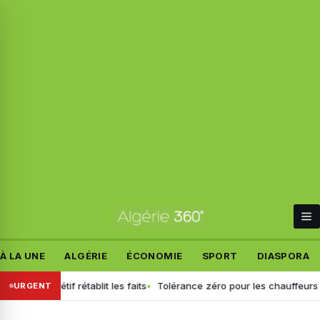
À LA UNE
ALGÉRIE
ÉCONOMIE
SPORT
DIASPORA
 Sétif rétablit les faits
Tolérance zéro pour les chauffeurs : la GN 
URGENT