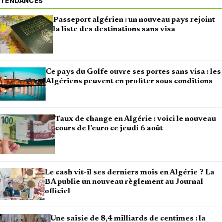
TENDANCES
Passeport algérien : un nouveau pays rejoint
la liste des destinations sans visa
Ce pays du Golfe ouvre ses portes sans visa : les
Algériens peuvent en profiter sous conditions
Taux de change en Algérie : voici le nouveau
cours de l’euro ce jeudi 6 août
Le cash vit-il ses derniers mois en Algérie ? La
BA publie un nouveau règlement au Journal
officiel
Une saisie de 8,4 milliards de centimes : la