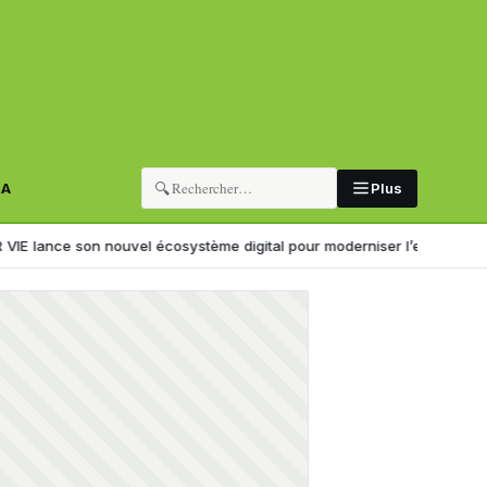
🔍
RA
Plus
 nouvel écosystème digital pour moderniser l’expérience client
Il ki