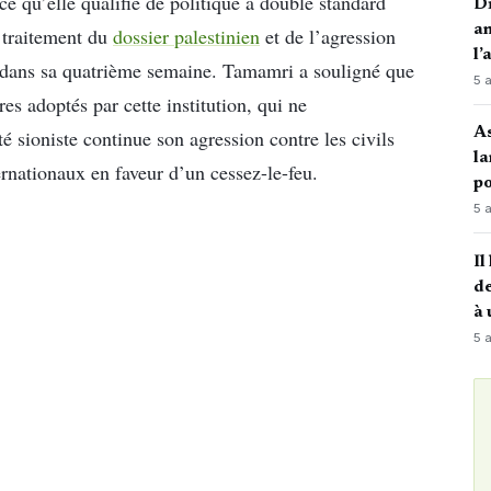
ce qu’elle qualifie de politique à double standard
Di
an
e traitement du
dossier palestinien
et de l’agression
l’
ée dans sa quatrième semaine. Tamamri a souligné que
5 
res adoptés par cette institution, qui ne
A
té sioniste continue son agression contre les civils
la
rnationaux en faveur d’un cessez-le-feu.
po
5 
Il
de
à 
5 