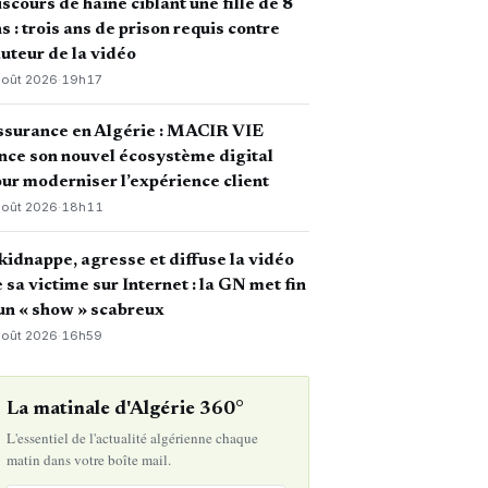
scours de haine ciblant une fille de 8
s : trois ans de prison requis contre
auteur de la vidéo
août 2026
·
19h17
ssurance en Algérie : MACIR VIE
nce son nouvel écosystème digital
ur moderniser l’expérience client
août 2026
·
18h11
 kidnappe, agresse et diffuse la vidéo
 sa victime sur Internet : la GN met fin
un « show » scabreux
août 2026
·
16h59
La matinale d'Algérie 360°
L'essentiel de l'actualité algérienne chaque
matin dans votre boîte mail.