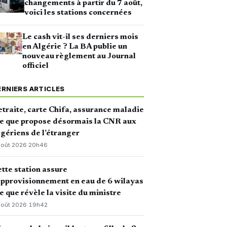
changements à partir du 7 août,
voici les stations concernées
Le cash vit-il ses derniers mois
en Algérie ? La BA publie un
nouveau règlement au Journal
officiel
ERNIERS ARTICLES
traite, carte Chifa, assurance maladie
ce que propose désormais la CNR aux
gériens de l’étranger
août 2026
·
20h46
tte station assure
approvisionnement en eau de 6 wilayas
ce que révèle la visite du ministre
août 2026
·
19h42