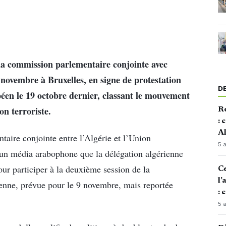
 la commission parlementaire conjointe avec
 novembre à Bruxelles, en signe de protestation
D
péen le 19 octobre dernier, classant le mouvement
n terroriste.
Re
: 
Al
taire conjointe entre l’Algérie et l’Union
5 
n média arabophone que la délégation algérienne
ur participer à la deuxième session de la
Ce
l’
enne, prévue pour le 9 novembre, mais reportée
: 
5 