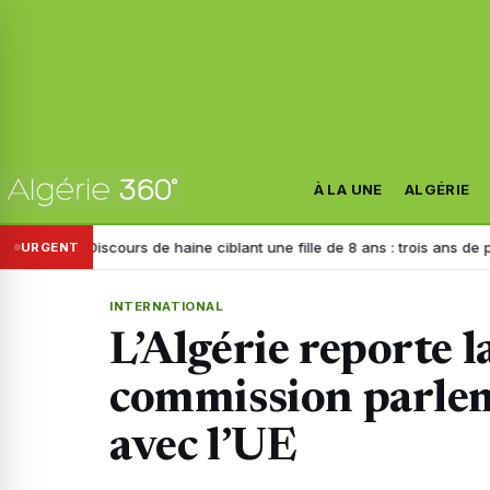
À LA UNE
ALGÉRIE
iscours de haine ciblant une fille de 8 ans : trois ans de prison requis c
URGENT
INTERNATIONAL
L’Algérie reporte l
commission parlem
avec l’UE