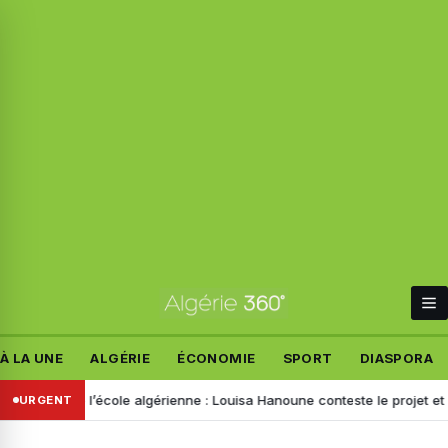
À LA UNE
ALGÉRIE
ÉCONOMIE
SPORT
DIASPORA
de l’école algérienne : Louisa Hanoune conteste le projet et appelle T
URGENT