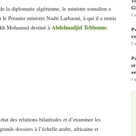
To
de la diplomatie algérienne, le ministre somalien a
GN
7 
t le Premier ministre Nadir Larbaoui, à qui il a remis
Abdelmadjid Tebboune
eikh Mohamud destiné à
.
Pa
vo
7 
Pa
cr
s
7 
tat des relations bilatérales et d’examiner les
rands dossiers à l’échelle arabe, africaine et