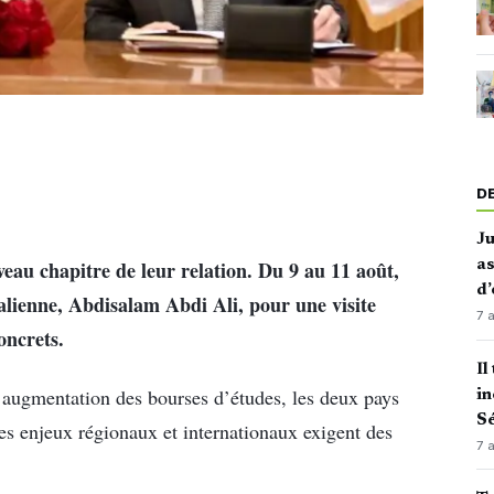
D
J
veau chapitre de leur relation. Du 9 au 11 août,
as
d’
malienne, Abdisalam Abdi Ali, pour une visite
7 
oncrets.
Il
’augmentation des bourses d’études, les deux pays
in
Sé
les enjeux régionaux et internationaux exigent des
7 