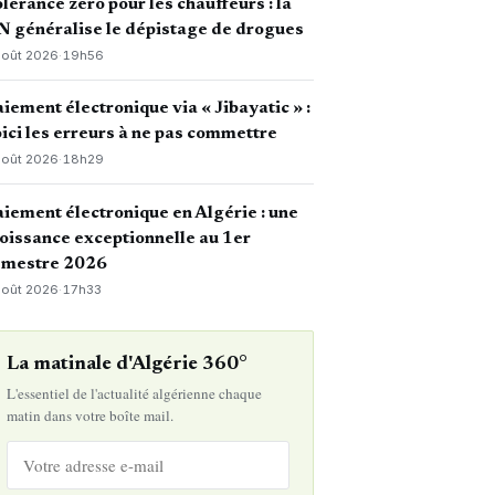
lérance zéro pour les chauffeurs : la
 généralise le dépistage de drogues
août 2026
·
19h56
iement électronique via « Jibayatic » :
ici les erreurs à ne pas commettre
août 2026
·
18h29
iement électronique en Algérie : une
oissance exceptionnelle au 1er
emestre 2026
août 2026
·
17h33
La matinale d'Algérie 360°
L'essentiel de l'actualité algérienne chaque
matin dans votre boîte mail.