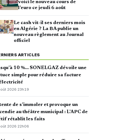
voici le nouveau cours de
l’euro ce jeudi 6 août
Le cash vit-il ses derniers mois
en Algérie ? La BA publie un
nouveau règlement au Journal
officiel
ERNIERS ARTICLES
usqu’à 10 %… SONELGAZ dévoile une
tuce simple pour réduire sa facture
électricité
août 2026
·
23h19
 tente de s’immoler et provoque un
cendie au théâtre municipal : L’APC de
tif rétablit les faits
août 2026
·
22h06