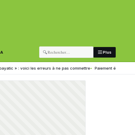
🔍
RA
Plus
 les erreurs à ne pas commettre
Paiement électronique en Algérie : u