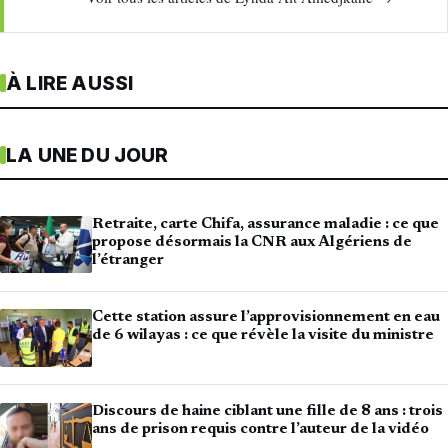
À LIRE AUSSI
LA UNE DU JOUR
Retraite, carte Chifa, assurance maladie : ce que
propose désormais la CNR aux Algériens de
l’étranger
Cette station assure l’approvisionnement en eau
de 6 wilayas : ce que révèle la visite du ministre
Discours de haine ciblant une fille de 8 ans : trois
ans de prison requis contre l’auteur de la vidéo