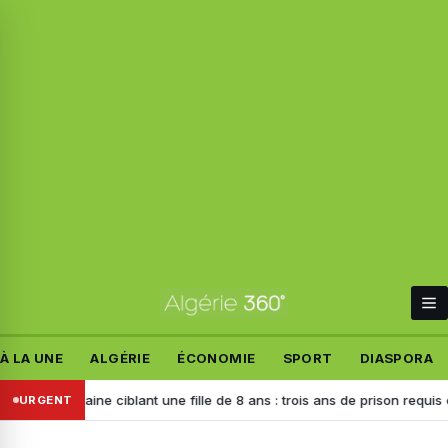
À LA UNE
ALGÉRIE
ÉCONOMIE
SPORT
DIASPORA
 haine ciblant une fille de 8 ans : trois ans de prison requis contre l’au
URGENT