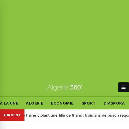
À LA UNE
ALGÉRIE
ÉCONOMIE
SPORT
DIASPORA
 de haine ciblant une fille de 8 ans : trois ans de prison requis contre 
URGENT