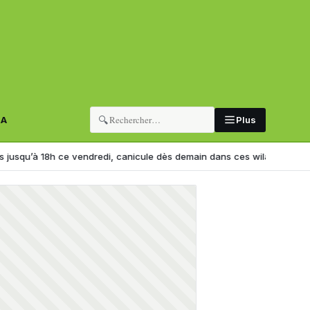
🔍
RA
Plus
8h ce vendredi, canicule dès demain dans ces wilayas
Hadj 2027 : le mi