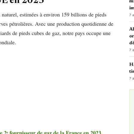
’UE en 2023
mi
i
 naturel, estimées à environ 159 billions de pieds
7 
erves pétrolières. Avec une production quotidienne de
Al
lliards de pieds cubes de gaz, notre pays occupe une
or
ondiale.
dè
7 
Ha
ti
7 
 2ᵉ fournisseur de gaz de la France en 2023