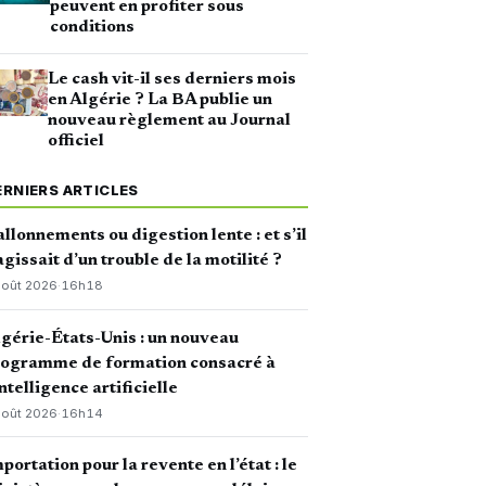
peuvent en profiter sous
conditions
Le cash vit-il ses derniers mois
en Algérie ? La BA publie un
nouveau règlement au Journal
officiel
ERNIERS ARTICLES
llonnements ou digestion lente : et s’il
agissait d’un trouble de la motilité ?
août 2026
·
16h18
gérie-États-Unis : un nouveau
rogramme de formation consacré à
intelligence artificielle
août 2026
·
16h14
portation pour la revente en l’état : le