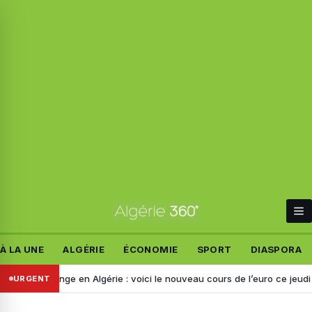
À LA UNE
ALGÉRIE
ÉCONOMIE
SPORT
DIASPORA
change en Algérie : voici le nouveau cours de l’euro ce jeudi 6 août
URGENT