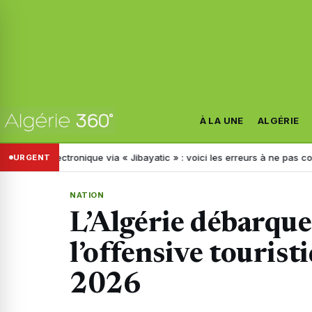
À LA UNE
ALGÉRIE
ectronique via « Jibayatic » : voici les erreurs à ne pas commettre
P
URGENT
NATION
L’Algérie débarque
l’offensive tourist
2026