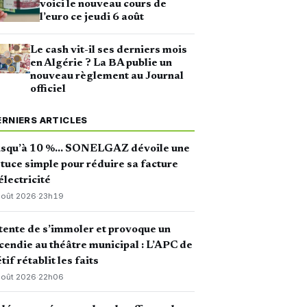
voici le nouveau cours de
l’euro ce jeudi 6 août
Le cash vit-il ses derniers mois
en Algérie ? La BA publie un
nouveau règlement au Journal
officiel
ERNIERS ARTICLES
usqu’à 10 %… SONELGAZ dévoile une
tuce simple pour réduire sa facture
électricité
août 2026
·
23h19
 tente de s’immoler et provoque un
cendie au théâtre municipal : L’APC de
tif rétablit les faits
août 2026
·
22h06