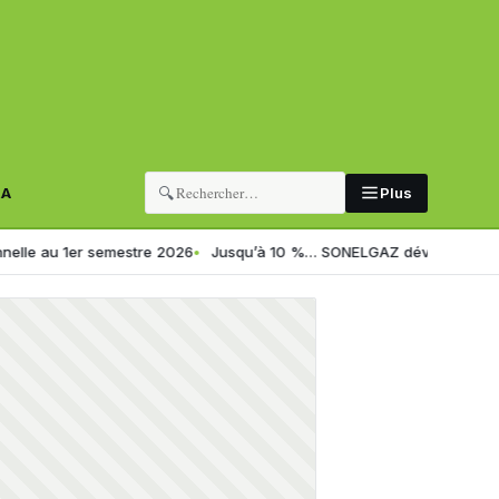
🔍
RA
Plus
r semestre 2026
Jusqu’à 10 %… SONELGAZ dévoile une astuce simple po