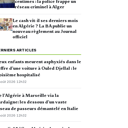
centimes : la police frappe un
réseau criminel à Alger
Le cash vit-il ses derniers mois
en Algérie ? La BA publie un
nouveau règlement au Journal
officiel
ERNIERS ARTICLES
ux enfants meurent asphyxiés dans le
ffre d’une voiture à Ouled Djellal : le
oisième hospitalisé
août 2026
·
12h32
 l’Algérie à Marseille via la
rdaigne: les dessous d’un vaste
seau de passeurs démantelé en Italie
août 2026
·
12h32