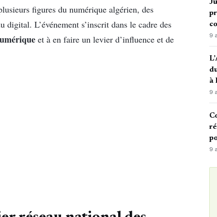
Ju
plusieurs figures du numérique algérien, des
pr
 digital. L’événement s’inscrit dans le cadre des
c
9 
 numérique
et à en faire un levier d’influence et de
L’
du
à
9 
Co
ré
po
9 