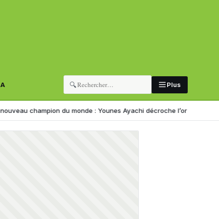
🔍
RA
Plus
mpion du monde : Younes Ayachi décroche l’or à Eugene
Corruption :