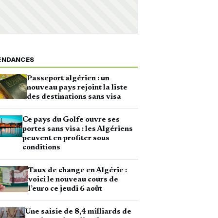
ENDANCES
Passeport algérien : un
nouveau pays rejoint la liste
des destinations sans visa
Ce pays du Golfe ouvre ses
portes sans visa : les Algériens
peuvent en profiter sous
conditions
Taux de change en Algérie :
voici le nouveau cours de
l’euro ce jeudi 6 août
Une saisie de 8,4 milliards de