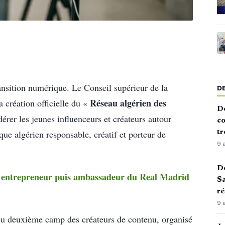
ransition numérique. Le Conseil supérieur de la
D
Réseau algérien des
 création officielle du «
De
dérer les jeunes influenceurs et créateurs autour
co
tr
e algérien responsable, créatif et porteur de
9 
De
nu entrepreneur puis ambassadeur du Real Madrid
Sa
ré
9 
 du deuxième camp des créateurs de contenu, organisé