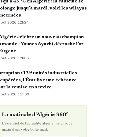
squ’à 45 °C en Algérie : la canicule se
olonge jusqu’à mardi, voici les wilayas
oncernées
août 2026
·
12h24
Algérie célèbre un nouveau champion
 monde : Younes Ayachi décroche l’or
 Eugene
août 2026
·
12h08
rruption : 139 unités industrielles
cupérées, l’État fixe une échéance
ur la remise en service
août 2026
·
11h03
La matinale d'Algérie 360°
L'essentiel de l'actualité algérienne chaque
matin dans votre boîte mail.