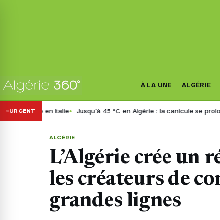
À LA UNE
ALGÉRIE
en Italie
Jusqu’à 45 °C en Algérie : la canicule se prolonge jusqu’à m
URGENT
ALGÉRIE
L’Algérie crée un 
les créateurs de con
grandes lignes