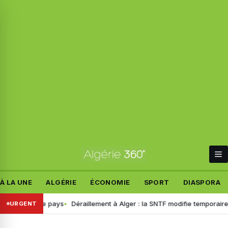
À LA UNE
ALGÉRIE
ÉCONOMIE
SPORT
DIASPORA
vers le pays
Déraillement à Alger : la SNTF modifie temporairement la 
URGENT