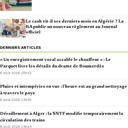
Le cash vit-il ses derniers mois en Algérie ? La
BA publie un nouveau règlement au Journal
officiel
DERNIERS ARTICLES
« Un enregistrement vocal accable le chauffeur » : Le
Parquet livre les détails du drame de Boumerdès
8 août 2026
·
16h22
Pluies et intempéries en vue : l’heure est au grand nettoyage
à travers le pays
8 août 2026
·
14h35
Déraillement à Alger : la SNTF modifie temporairement la
circulation des trains
8 août 2026
·
14h24