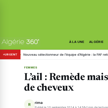
À LA UNE
ALGÉRIE
istre
Nouveau sélectionneur de l’équipe d’Algérie : la FAF retient troi
URGENT
FEMMES
L’ail : Remède mai
de cheveux
rima
R
Publié le 10 septembre 2014 à 14:58
1 min de lecture