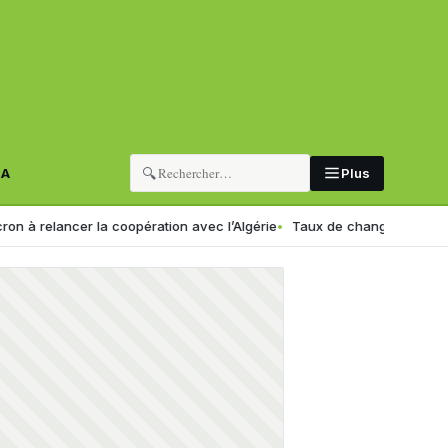
🔍
RA
Plus
ancer la coopération avec l’Algérie
Taux de change en Algérie : voic