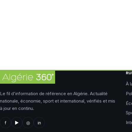
RU
À l
Le fil d'information de référence en Algérie. Actualité
Pol
nationale, économie, sport et international, vérifiés et mis
Éc
à jour en continu.
Sp
Int
f
▶
◎
in