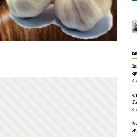
D
Im
qu
6 
« 
fu
6 
No
d’