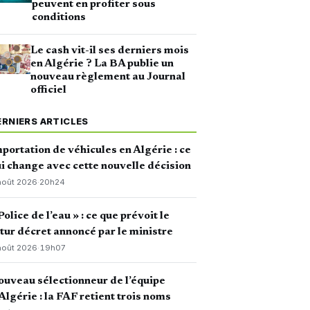
peuvent en profiter sous
conditions
Le cash vit-il ses derniers mois
en Algérie ? La BA publie un
nouveau règlement au Journal
officiel
ERNIERS ARTICLES
portation de véhicules en Algérie : ce
i change avec cette nouvelle décision
août 2026
·
20h24
Police de l’eau » : ce que prévoit le
tur décret annoncé par le ministre
août 2026
·
19h07
uveau sélectionneur de l’équipe
Algérie : la FAF retient trois noms