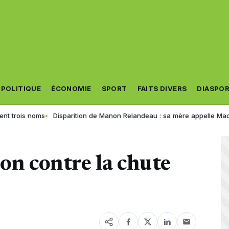
POLITIQUE
ÉCONOMIE
SPORT
FAITS DIVERS
DIASPO
s noms
Disparition de Manon Relandeau : sa mère appelle Macron à rel
son contre la chute