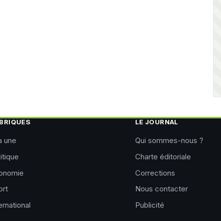
BRIQUES
LE JOURNAL
a une
Qui sommes-nous ?
itique
Charte éditoriale
onomie
Corrections
ort
Nous contacter
ernational
Publicité