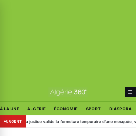
À LA UNE
ALGÉRIE
ÉCONOMIE
SPORT
DIASPORA
e : la justice valide la fermeture temporaire d’une mosquée, voici pour
URGENT