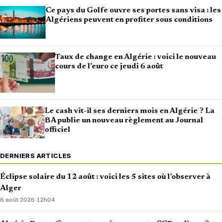
Ce pays du Golfe ouvre ses portes sans visa : les
Algériens peuvent en profiter sous conditions
Taux de change en Algérie : voici le nouveau
cours de l’euro ce jeudi 6 août
Le cash vit-il ses derniers mois en Algérie ? La
BA publie un nouveau règlement au Journal
officiel
DERNIERS ARTICLES
Éclipse solaire du 12 août : voici les 5 sites où l’observer à
Alger
8 août 2026
·
12h04