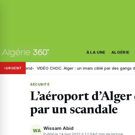
À LA UNE
ALGÉRIE
attend
VIDÉO CHOC. Alger : un imam ciblé par des gangs de quartier 
URGENT
SÉCURITÉ
L’aéroport d’Alger
par un scandale
Wissam Abid
WA
Publié le 14 mai 2022 à 11:54
2 min de lecture