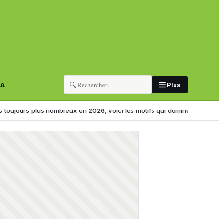
🔍
RA
Plus
 plus nombreux en 2026, voici les motifs qui dominent
Nouveau drame ro