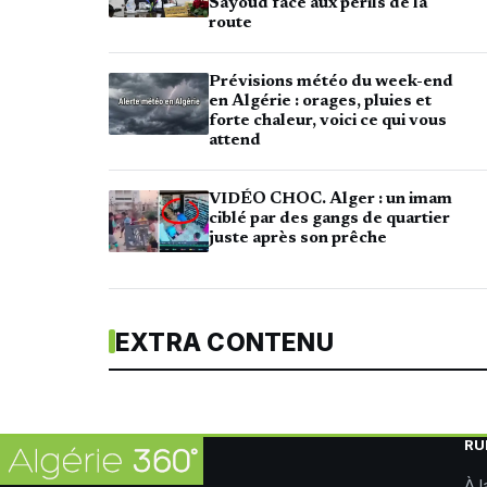
Sayoud face aux périls de la
route
Prévisions météo du week-end
en Algérie : orages, pluies et
forte chaleur, voici ce qui vous
attend
VIDÉO CHOC. Alger : un imam
ciblé par des gangs de quartier
juste après son prêche
EXTRA CONTENU
RU
À l