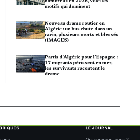
nombreux en 2026, voici les
motifs qui dominent
Nouveau drame routier en
Algérie : un bus chute dans un
ravin, plusieurs morts et blessés
(IMAGES)
Partis d’Algérie pour l’Espagne :
17 migrants périssent en mer,
les survivants racontent le
drame
BRIQUES
LE JOURNAL
a une
Qui sommes-nous ?