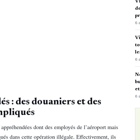
VI
de
p
6 
Vi
to
le
6 
No
bu
e
6 
s : des douaniers et des
mpliqués
 appréhendées dont des employés de l’aéroport mais
ués dans cette opération illégale. Effectivement, ils