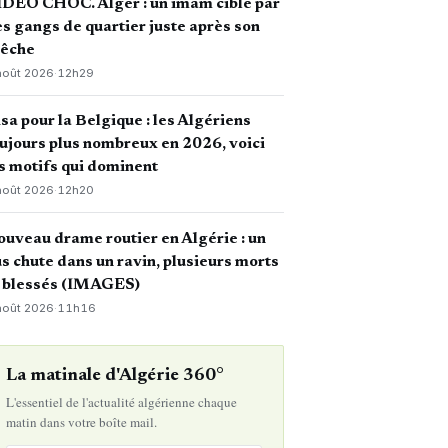
DÉO CHOC. Alger : un imam ciblé par
s gangs de quartier juste après son
rêche
août 2026
·
12h29
sa pour la Belgique : les Algériens
ujours plus nombreux en 2026, voici
s motifs qui dominent
août 2026
·
12h20
uveau drame routier en Algérie : un
s chute dans un ravin, plusieurs morts
t blessés (IMAGES)
août 2026
·
11h16
La matinale d'Algérie 360°
L'essentiel de l'actualité algérienne chaque
matin dans votre boîte mail.