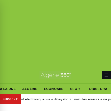
À LA UNE
ALGÉRIE
ÉCONOMIE
SPORT
DIASPORA
aiement électronique via « Jibayatic » : voici les erreurs à ne pas com
URGENT