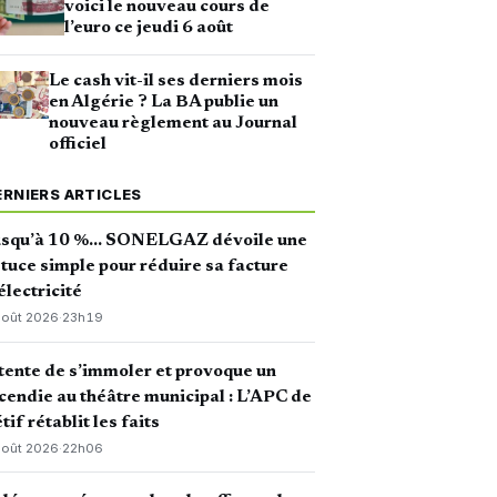
voici le nouveau cours de
l’euro ce jeudi 6 août
Le cash vit-il ses derniers mois
en Algérie ? La BA publie un
nouveau règlement au Journal
officiel
ERNIERS ARTICLES
usqu’à 10 %… SONELGAZ dévoile une
tuce simple pour réduire sa facture
électricité
août 2026
·
23h19
 tente de s’immoler et provoque un
cendie au théâtre municipal : L’APC de
tif rétablit les faits
août 2026
·
22h06