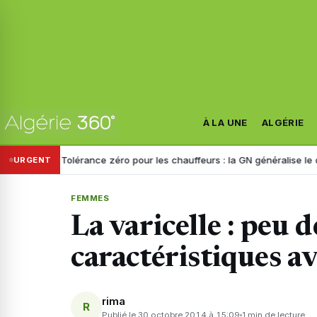
À LA UNE
ALGÉRIE
its
Tolérance zéro pour les chauffeurs : la GN généralise le dépista
URGENT
FEMMES
La varicelle : peu
caractéristiques a
rima
R
Publié le 30 octobre 2014 à 15:09
1 min de lecture