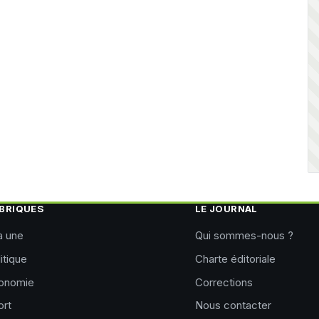
BRIQUES
LE JOURNAL
a une
Qui sommes-nous ?
itique
Charte éditoriale
onomie
Corrections
ort
Nous contacter