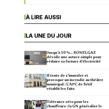
À LIRE AUSSI
LA UNE DU JOUR
Jusqu’à 10 %… SONELGAZ
dévoile une astuce simple pour
réduire sa facture d’électricité
Il tente de s’immoler et
provoque un incendie au théâtre
municipal : L’APC de Sétif
rétablit les faits
Tolérance zéro pour les
chauffeurs : la GN généralise le