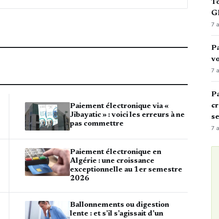
To
GN
7 
Pa
vo
7 
Pa
cr
Paiement électronique via «
Jibayatic » : voici les erreurs à ne
s
pas commettre
7 
Paiement électronique en
Algérie : une croissance
exceptionnelle au 1er semestre
2026
Ballonnements ou digestion
lente : et s’il s’agissait d’un