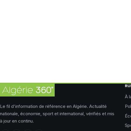
RU
À l
Le fil d'information de référence en Algérie. Actualité
Pol
nationale, économie, sport et international, vérifiés et mis
Éc
à jour en continu.
Sp