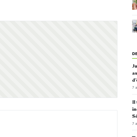
D
J
as
d’
7 
Il
in
Sé
7 