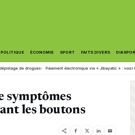
POLITIQUE
ÉCONOMIE
SPORT
FAITS DIVERS
DIASPO
ge de drogues
Paiement électronique via « Jibayatic » : voici les err
 de symptômes
vant les boutons