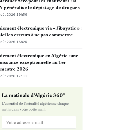
lérance zéro pour les chauffeurs : la
 généralise le dépistage de drogues
août 2026
·
19h56
iement électronique via « Jibayatic » :
ici les erreurs à ne pas commettre
août 2026
·
18h29
iement électronique en Algérie : une
oissance exceptionnelle au 1er
emestre 2026
août 2026
·
17h33
La matinale d'Algérie 360°
L'essentiel de l'actualité algérienne chaque
matin dans votre boîte mail.