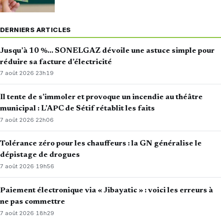
DERNIERS ARTICLES
Jusqu’à 10 %… SONELGAZ dévoile une astuce simple pour
réduire sa facture d’électricité
7 août 2026
·
23h19
Il tente de s’immoler et provoque un incendie au théâtre
municipal : L’APC de Sétif rétablit les faits
7 août 2026
·
22h06
Tolérance zéro pour les chauffeurs : la GN généralise le
dépistage de drogues
7 août 2026
·
19h56
Paiement électronique via « Jibayatic » : voici les erreurs à
ne pas commettre
7 août 2026
·
18h29