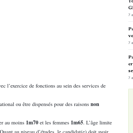
To
GN
7 
Pa
vo
7 
Pa
cr
s
7 
vec l’exercice de fonctions au sein des services de
non
national ou être dispensés pour des raisons
1m70
1m65
rer au moins
et les femmes
. L’âge limite
Quant au niveau d’études, le candidat(e) doit avoir