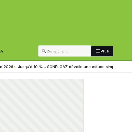
🔍
RA
Plus
qu’à 10 %… SONELGAZ dévoile une astuce simple pour réduire sa factur