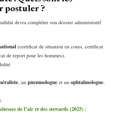
 postuler ?
andidat devra compléter son dossier administratif
national
(certificat de situation en cours, certificat
cat de report pour les hommes).
idité
néraliste
pneumologue
ophtalmologue
, un
et un
.
e.
ôtesses de l’air et des stewards (2025) :