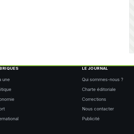
BRIQUES
LE JOURNAL
a une
Qui sommes-nous ?
itique
Charte éditoriale
onomie
Corrections
ort
Nous contacter
ernational
Publicité