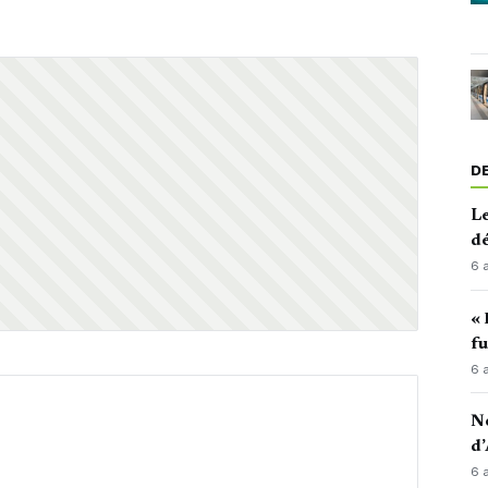
D
Le
d
6 
« 
fu
6 
No
d’
6 