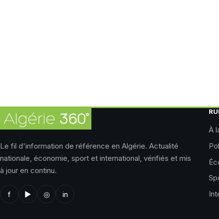
RU
À l
Le fil d'information de référence en Algérie. Actualité
Pol
nationale, économie, sport et international, vérifiés et mis
Éc
à jour en continu.
Sp
Int
f
▶
◎
in