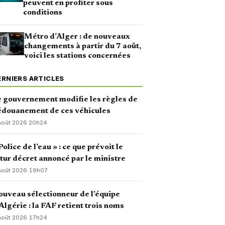
peuvent en profiter sous
conditions
Métro d’Alger : de nouveaux
changements à partir du 7 août,
voici les stations concernées
ERNIERS ARTICLES
 gouvernement modifie les règles de
édouanement de ces véhicules
août 2026
·
20h24
Police de l’eau » : ce que prévoit le
tur décret annoncé par le ministre
août 2026
·
19h07
uveau sélectionneur de l’équipe
Algérie : la FAF retient trois noms
août 2026
·
17h24