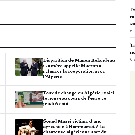
Di
mè
co
6 
Ta
no
6 
Disparition de Manon Relandeau
: sa mère appelle Macron à
relancer la coopération avec
l’Algérie
Taux de change en Algérie : voici
le nouveau cours de l’euro ce
jeudi 6 août
Souad Massi victime d’une
agression à Hammamet ? La
chanteuse algérienne sort du