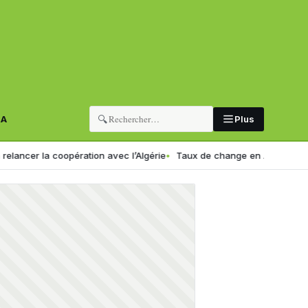
🔍
RA
Plus
r la coopération avec l’Algérie
Taux de change en Algérie : voici le 