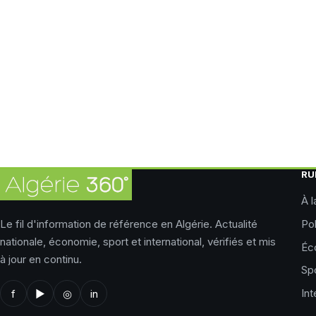
RU
À l
Le fil d'information de référence en Algérie. Actualité
Pol
nationale, économie, sport et international, vérifiés et mis
Éc
à jour en continu.
Sp
Int
f
▶
◎
in