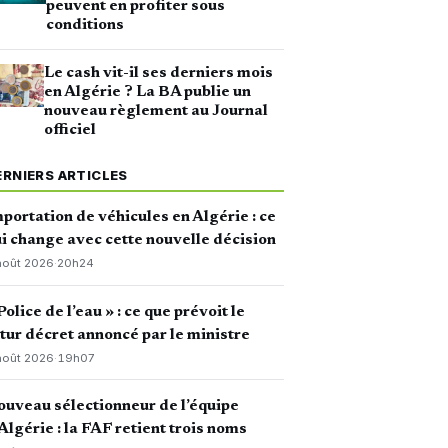
peuvent en profiter sous
conditions
Le cash vit-il ses derniers mois
en Algérie ? La BA publie un
nouveau règlement au Journal
officiel
ERNIERS ARTICLES
portation de véhicules en Algérie : ce
i change avec cette nouvelle décision
août 2026
·
20h24
Police de l’eau » : ce que prévoit le
tur décret annoncé par le ministre
août 2026
·
19h07
uveau sélectionneur de l’équipe
Algérie : la FAF retient trois noms