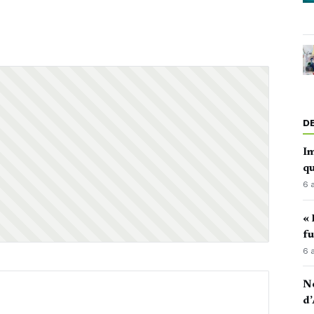
D
Im
qu
6 
« 
fu
6 
No
d’