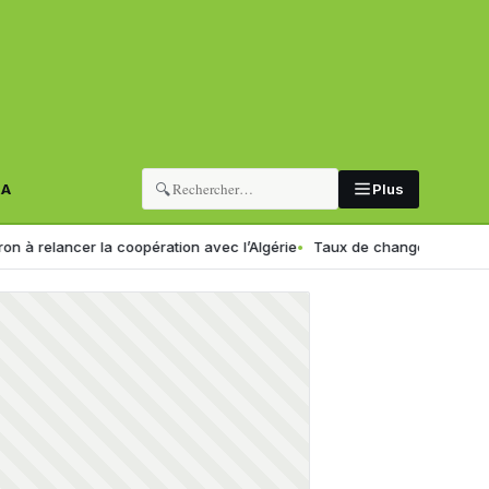
🔍
RA
Plus
ancer la coopération avec l’Algérie
Taux de change en Algérie : voici