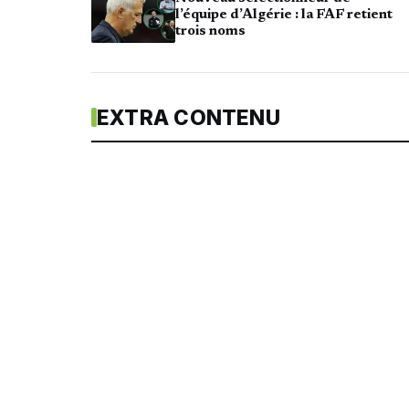
l’équipe d’Algérie : la FAF retient
trois noms
EXTRA CONTENU