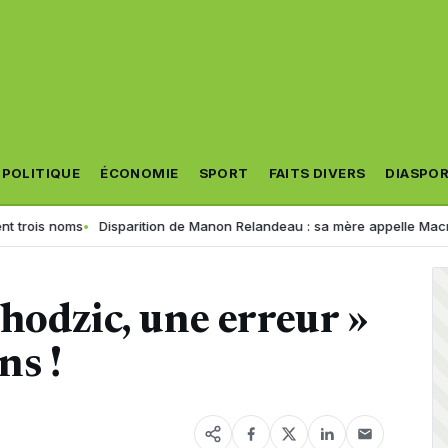
POLITIQUE
ÉCONOMIE
SPORT
FAITS DIVERS
DIASPO
s noms
Disparition de Manon Relandeau : sa mère appelle Macron à rel
hodzic, une erreur »
ns !