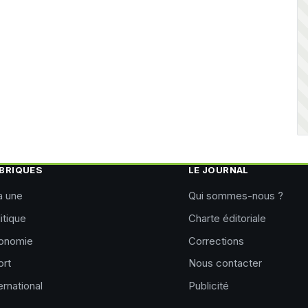
BRIQUES
LE JOURNAL
a une
Qui sommes-nous ?
itique
Charte éditoriale
onomie
Corrections
ort
Nous contacter
ernational
Publicité