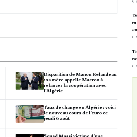
6 
Di
mè
co
6 
Ta
no
6 
Disparition de Manon Relandeau
: sa mère appelle Macron à
relancer la coopération avec
l’Algérie
Taux de change en Algérie : voici
le nouveau cours de l’euro ce
jeudi 6 août
Souad Massi victime d’une