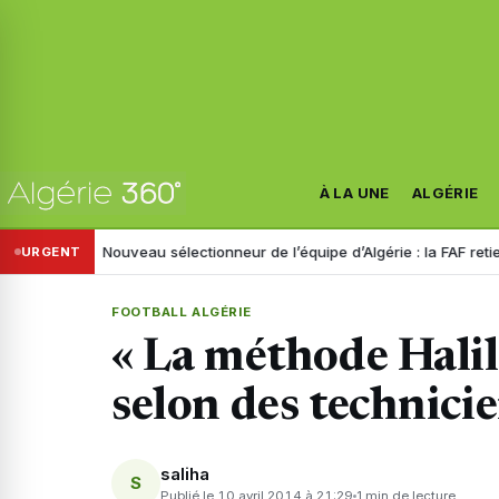
À LA UNE
ALGÉRIE
istre
Nouveau sélectionneur de l’équipe d’Algérie : la FAF retient troi
URGENT
FOOTBALL ALGÉRIE
« La méthode Halil
selon des technicie
saliha
S
Publié le 10 avril 2014 à 21:29
1 min de lecture