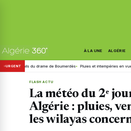
À LA UNE
ALGÉRIE
étails du drame de Boumerdès
Pluies et intempéries en vue : l’heure e
URGENT
FLASH ACTU
La météo du 2ᵉ jour
Algérie : pluies, ve
les wilayas concer