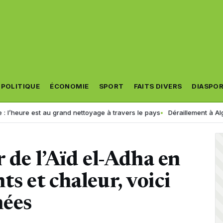
POLITIQUE
ÉCONOMIE
SPORT
FAITS DIVERS
DIASPO
st au grand nettoyage à travers le pays
Déraillement à Alger : la SNTF
 de l’Aïd el-Adha en
nts et chaleur, voici
nées