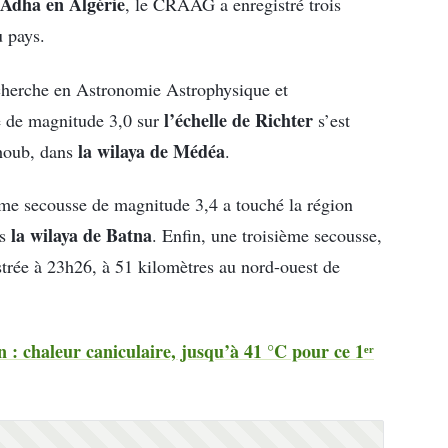
l-Adha en Algérie
, le CRAAG a enregistré trois
u pays.
echerche en Astronomie Astrophysique et
l’échelle de Richter
e de magnitude 3,0 sur
s’est
la wilaya de Médéa
ihoub, dans
.
me secousse de magnitude 3,4 a touché la région
la wilaya de Batna
ns
. Enfin, une troisième secousse,
strée à 23h26, à 51 kilomètres au nord-ouest de
 : chaleur caniculaire, jusqu’à 41 °C pour ce 1ᵉʳ