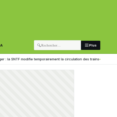
🔍
RA
Plus
 modifie temporairement la circulation des trains
Formation profession