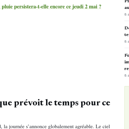
Pl
 pluie persistera-t-elle encore ce jeudi 2 mai ?
au
8 
Dé
te
8 
Fo
im
r
8 
que prévoit le temps pour ce
d, la journée s’annonce globalement agréable. Le ciel