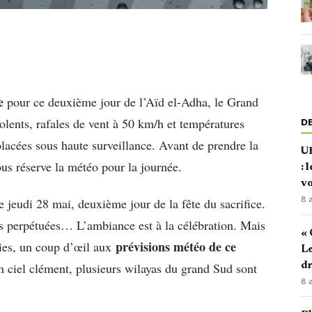
e
pour ce deuxième jour de l’Aïd el-Adha, le Grand
iolents, rafales de vent à 50 km/h et températures
D
placées sous haute surveillance. Avant de prendre la
U
ous réserve la météo pour la journée.
: 
vo
8 
 jeudi 28 mai, deuxième jour de la fête du sacrifice.
ons perpétuées… L’ambiance est à la célébration. Mais
« 
prévisions météo de ce
ties, un coup d’œil aux
Le
d
n ciel clément, plusieurs wilayas du grand Sud sont
8 