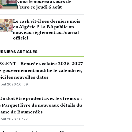
voici le nouveau cours de
l’euro ce jeudi 6 août
Le cash vit-il ses derniers mois
en Algérie ? La BA publie un
nouveau règlement au Journal
officiel
ERNIERS ARTICLES
RGENT – Rentrée scolaire 2026-2027
le gouvernement modifie le calendrier,
ici les nouvelles dates
août 2026
·
16h59
On doit être prudent avec les freins » :
 Parquet livre de nouveaux détails du
rame de Boumerdès
août 2026
·
16h22