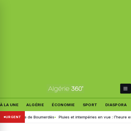
À LA UNE
ALGÉRIE
ÉCONOMIE
SPORT
DIASPORA
s du drame de Boumerdès
Pluies et intempéries en vue : l’heure est au
URGENT