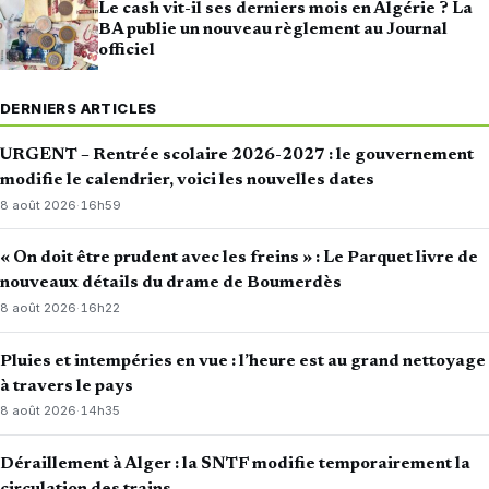
Le cash vit-il ses derniers mois en Algérie ? La
BA publie un nouveau règlement au Journal
officiel
DERNIERS ARTICLES
URGENT – Rentrée scolaire 2026-2027 : le gouvernement
modifie le calendrier, voici les nouvelles dates
8 août 2026
·
16h59
« On doit être prudent avec les freins » : Le Parquet livre de
nouveaux détails du drame de Boumerdès
8 août 2026
·
16h22
Pluies et intempéries en vue : l’heure est au grand nettoyage
à travers le pays
8 août 2026
·
14h35
Déraillement à Alger : la SNTF modifie temporairement la
circulation des trains