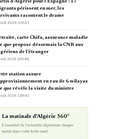
rtis d’Algérie pour l’Espagne : 17
grants périssent en mer, les
rvivants racontent le drame
août 2026
·
10h21
traite, carte Chifa, assurance maladie
ce que propose désormais la CNR aux
gériens de l’étranger
août 2026
·
20h46
tte station assure
approvisionnement en eau de 6 wilayas
ce que révèle la visite du ministre
août 2026
·
19h42
La matinale d'Algérie 360°
L'essentiel de l'actualité algérienne chaque
matin dans votre boîte mail.