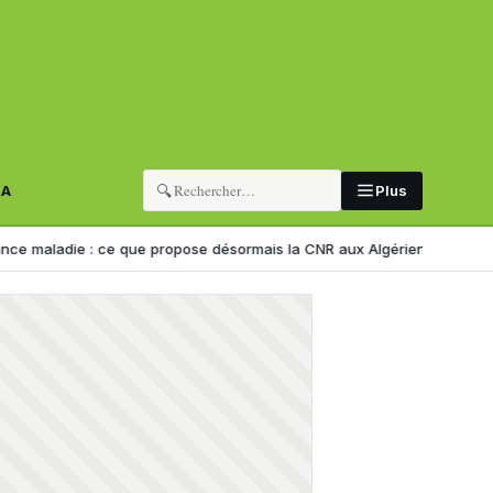
🔍
RA
Plus
 ce que propose désormais la CNR aux Algériens de l’étranger
Cette s