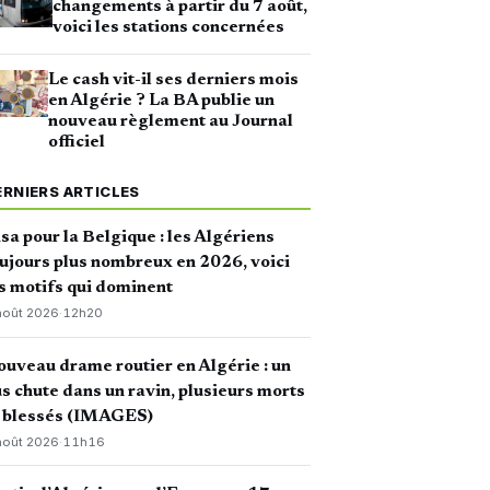
changements à partir du 7 août,
voici les stations concernées
Le cash vit-il ses derniers mois
en Algérie ? La BA publie un
nouveau règlement au Journal
officiel
ERNIERS ARTICLES
sa pour la Belgique : les Algériens
ujours plus nombreux en 2026, voici
s motifs qui dominent
août 2026
·
12h20
uveau drame routier en Algérie : un
s chute dans un ravin, plusieurs morts
t blessés (IMAGES)
août 2026
·
11h16