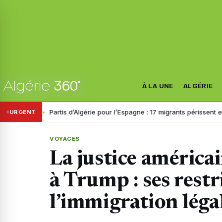
À LA UNE
ALGÉRIE
Partis d’Algérie pour l’Espagne : 17 migrants périssent en mer, les sur
URGENT
VOYAGES
La justice américai
à Trump : ses restr
l’immigration légal