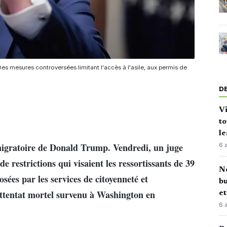
es mesures controversées limitant l'accès à l'asile, aux permis de
D
Vi
to
le
 migratoire de Donald Trump. Vendredi, un juge
6 
de restrictions qui visaient les ressortissants de 39
No
sées par les services de citoyenneté et
bu
ttentat mortel survenu à Washington en
e
6 