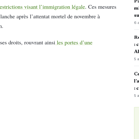
Pa
estrictions visant l’immigration légale
. Ces mesures
mi
lanche après l’attentat mortel de novembre à
su
6 
n.
Re
ses droits, rouvrant ainsi
les portes d’une
: 
Al
5 
Ce
l’
: 
5 