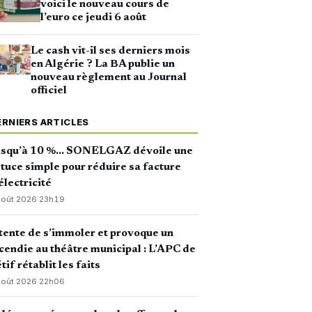
voici le nouveau cours de
l’euro ce jeudi 6 août
Le cash vit-il ses derniers mois
en Algérie ? La BA publie un
nouveau règlement au Journal
officiel
ERNIERS ARTICLES
usqu’à 10 %… SONELGAZ dévoile une
tuce simple pour réduire sa facture
électricité
août 2026
·
23h19
 tente de s’immoler et provoque un
cendie au théâtre municipal : L’APC de
tif rétablit les faits
août 2026
·
22h06