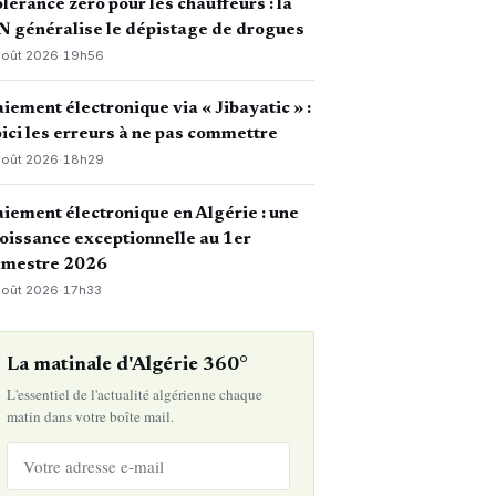
lérance zéro pour les chauffeurs : la
 généralise le dépistage de drogues
août 2026
·
19h56
iement électronique via « Jibayatic » :
ici les erreurs à ne pas commettre
août 2026
·
18h29
iement électronique en Algérie : une
oissance exceptionnelle au 1er
emestre 2026
août 2026
·
17h33
La matinale d'Algérie 360°
L'essentiel de l'actualité algérienne chaque
matin dans votre boîte mail.