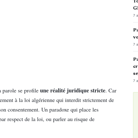
To
GN
7 
Pa
vo
7 
Pa
cr
s
7 
une réalité juridique stricte
la parole se profile
. Car
ement à la loi algérienne qui interdit strictement de
 son consentement. Un paradoxe qui place les
ar respect de la loi, ou parler au risque de