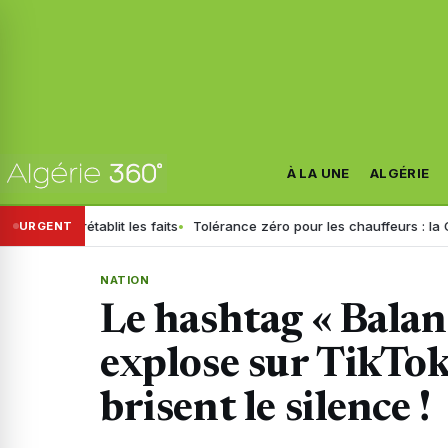
À LA UNE
ALGÉRIE
établit les faits
Tolérance zéro pour les chauffeurs : la GN générali
URGENT
NATION
Le hashtag « Balan
explose sur TikTok
brisent le silence !