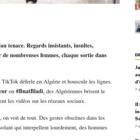
au tenace. Regards insistants, insultes,
ur de nombreuses femmes, chaque sortie dans
D
J
as
TikTok déferle en Algérie et bouscule les lignes.
d’
eur
#BnatBladi
7 
ou
, des Algériennes brisent le
sent les vidéos sur les réseaux sociaux.
Il
in
, on voit de tout. Des gestes obscènes dans les
Sé
volant qui interpellent lourdement, des hommes
7 