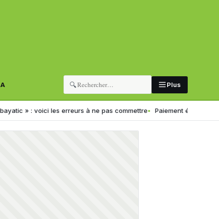
🔍
RA
Plus
voici les erreurs à ne pas commettre
Paiement électronique en Algéri