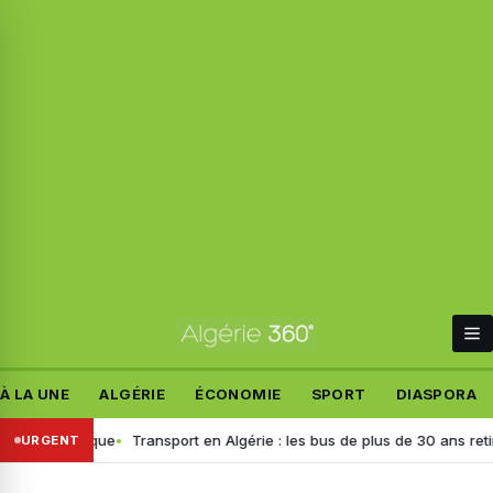
À LA UNE
ALGÉRIE
ÉCONOMIE
SPORT
DIASPORA
lémique
Transport en Algérie : les bus de plus de 30 ans retirés, voici
URGENT