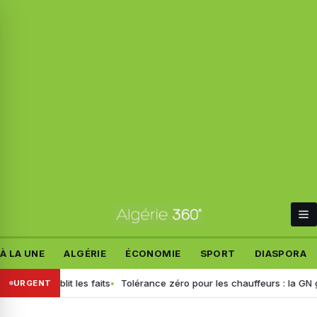
À LA UNE
ALGÉRIE
ÉCONOMIE
SPORT
DIASPORA
if rétablit les faits
Tolérance zéro pour les chauffeurs : la GN géné
URGENT