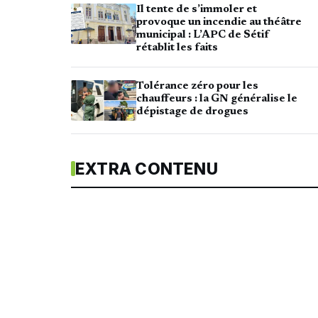
Il tente de s’immoler et
provoque un incendie au théâtre
municipal : L’APC de Sétif
rétablit les faits
Tolérance zéro pour les
chauffeurs : la GN généralise le
dépistage de drogues
EXTRA CONTENU