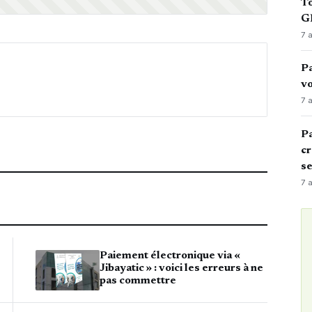
To
GN
7 
Pa
vo
7 
Pa
cr
s
7 
Paiement électronique via «
Jibayatic » : voici les erreurs à ne
pas commettre