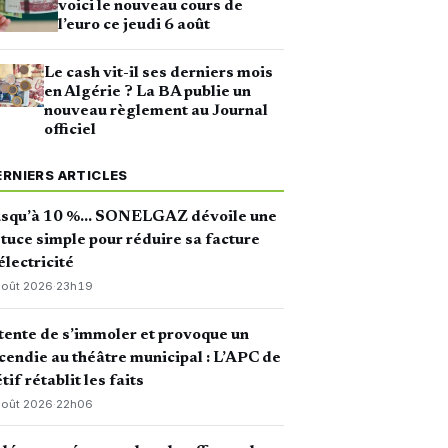
voici le nouveau cours de
l’euro ce jeudi 6 août
Le cash vit-il ses derniers mois
en Algérie ? La BA publie un
nouveau règlement au Journal
officiel
ERNIERS ARTICLES
usqu’à 10 %… SONELGAZ dévoile une
tuce simple pour réduire sa facture
électricité
août 2026
·
23h19
 tente de s’immoler et provoque un
cendie au théâtre municipal : L’APC de
tif rétablit les faits
août 2026
·
22h06