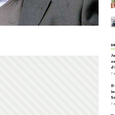
D
J
as
d’
7 
Il
in
Sé
7 