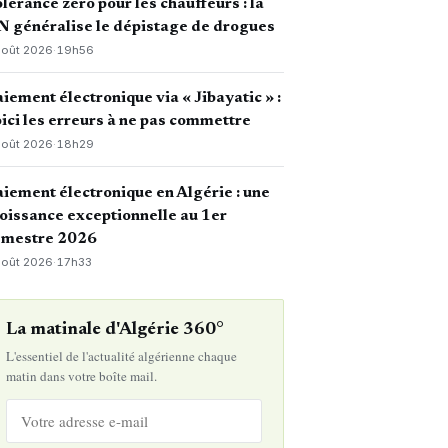
lérance zéro pour les chauffeurs : la
 généralise le dépistage de drogues
août 2026
·
19h56
iement électronique via « Jibayatic » :
ici les erreurs à ne pas commettre
août 2026
·
18h29
iement électronique en Algérie : une
oissance exceptionnelle au 1er
emestre 2026
août 2026
·
17h33
La matinale d'Algérie 360°
L'essentiel de l'actualité algérienne chaque
matin dans votre boîte mail.