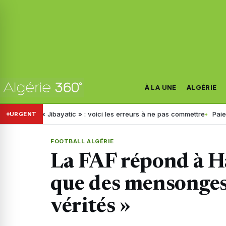
À LA UNE
ALGÉRIE
via « Jibayatic » : voici les erreurs à ne pas commettre
Paiement éle
URGENT
FOOTBALL ALGÉRIE
La FAF répond à H
que des mensonges 
vérités »