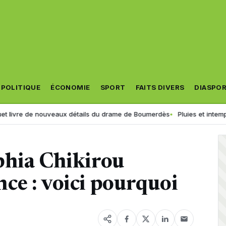
POLITIQUE
ÉCONOMIE
SPORT
FAITS DIVERS
DIASPO
e nouveaux détails du drame de Boumerdès
Pluies et intempéries en vue
phia Chikirou
ce : voici pourquoi