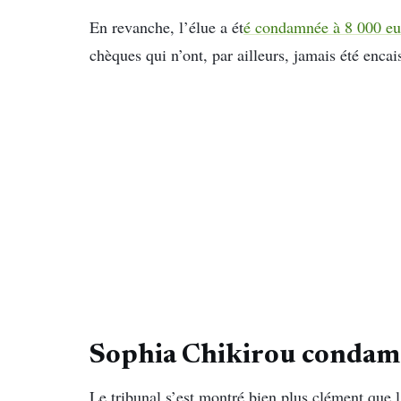
En revanche, l’élue a ét
é condamnée à 8 000 e
chèques qui n’ont, par ailleurs, jamais été encai
Sophia Chikirou condamn
Le tribunal s’est montré bien plus clément que 