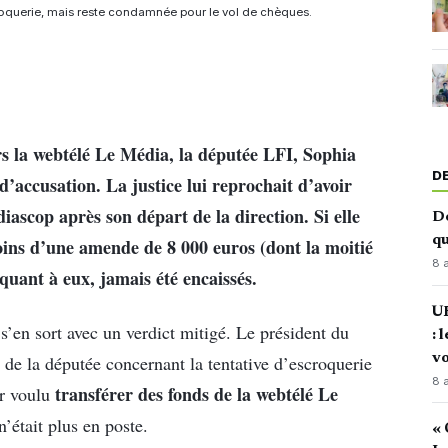
roquerie, mais reste condamnée pour le vol de chèques.
rs la webtélé Le Média, la députée LFI, Sophia
D
d’accusation. La justice lui reprochait d’avoir
iascop après son départ de la direction. Si elle
De
qu
moins d’une amende de 8 000 euros (dont la moitié
8 
 quant à eux, jamais été encaissés.
U
s’en sort avec un verdict mitigé. Le président du
: 
vo
 de la députée concernant la tentative d’escroquerie
8 
transférer des fonds de la webtélé Le
ir voulu
’était plus en poste.
« 