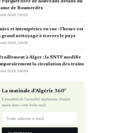
 Parquet livre de nouveaux détails du
rame de Boumerdès
août 2026
·
16h22
uies et intempéries en vue : l’heure est
 grand nettoyage à travers le pays
août 2026
·
14h35
raillement à Alger : la SNTF modifie
mporairement la circulation des trains
août 2026
·
14h24
La matinale d'Algérie 360°
L'essentiel de l'actualité algérienne chaque
matin dans votre boîte mail.
Je m'abonne