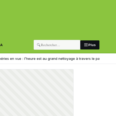
🔍
RA
Plus
 : l’heure est au grand nettoyage à travers le pays
Déraillement à Alg