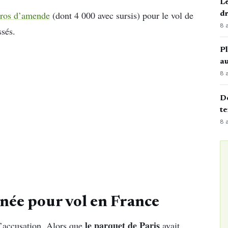
Le
uros d’amende
(dont 4 000 avec sursis) pour le vol de
d
8 
ssés.
Pl
au
8 
Dé
te
8 
ée pour vol en France
le parquet de Paris
l’accusation. Alors que
avait