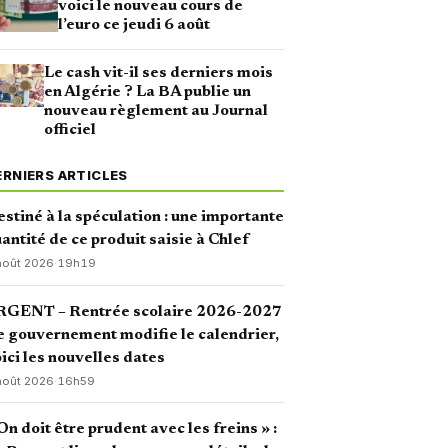
voici le nouveau cours de
l’euro ce jeudi 6 août
Le cash vit-il ses derniers mois
en Algérie ? La BA publie un
nouveau règlement au Journal
officiel
ERNIERS ARTICLES
stiné à la spéculation : une importante
antité de ce produit saisie à Chlef
août 2026
·
19h19
RGENT – Rentrée scolaire 2026-2027
le gouvernement modifie le calendrier,
ici les nouvelles dates
août 2026
·
16h59
On doit être prudent avec les freins » :