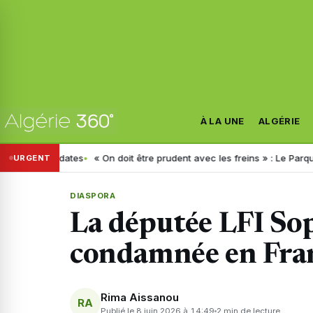
À LA UNE
ALGÉRIE
 dates
« On doit être prudent avec les freins » : Le Parquet livre d
URGENT
DIASPORA
La députée LFI So
condamnée en Fran
Rima Aissanou
RA
Publié le 8 juin 2026 à 14:49
2 min de lecture