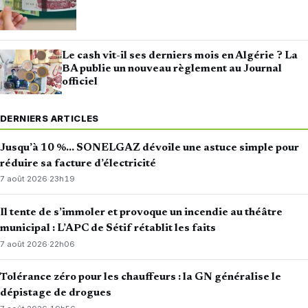
Le cash vit-il ses derniers mois en Algérie ? La
BA publie un nouveau règlement au Journal
officiel
DERNIERS ARTICLES
Jusqu’à 10 %… SONELGAZ dévoile une astuce simple pour
réduire sa facture d’électricité
7 août 2026
·
23h19
Il tente de s’immoler et provoque un incendie au théâtre
municipal : L’APC de Sétif rétablit les faits
7 août 2026
·
22h06
Tolérance zéro pour les chauffeurs : la GN généralise le
dépistage de drogues