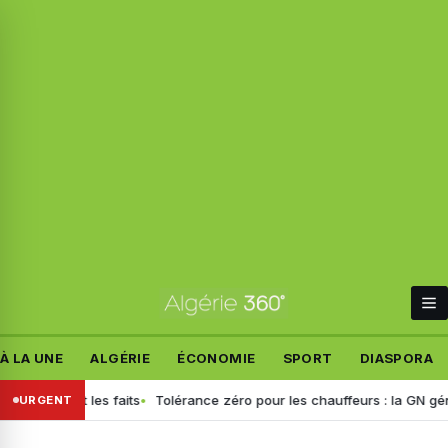
À LA UNE
ALGÉRIE
ÉCONOMIE
SPORT
DIASPORA
tablit les faits
Tolérance zéro pour les chauffeurs : la GN généralis
URGENT