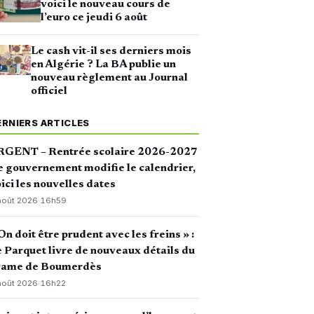
voici le nouveau cours de
l’euro ce jeudi 6 août
Le cash vit-il ses derniers mois
en Algérie ? La BA publie un
nouveau règlement au Journal
officiel
ERNIERS ARTICLES
RGENT – Rentrée scolaire 2026-2027
le gouvernement modifie le calendrier,
ici les nouvelles dates
août 2026
·
16h59
On doit être prudent avec les freins » :
 Parquet livre de nouveaux détails du
rame de Boumerdès
août 2026
·
16h22