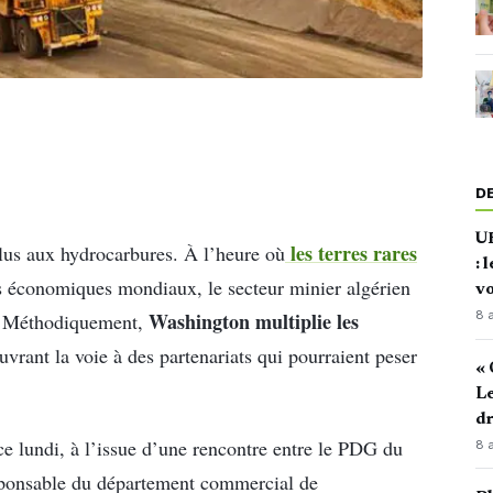
D
U
les terres rares
plus aux hydrocarbures. À l’heure où
: 
res économiques mondiaux, le secteur minier algérien
vo
Washington multiplie les
8 
n. Méthodiquement,
uvrant la voie à des partenariats qui pourraient peser
« 
Le
d
ce lundi, à l’issue d’une rencontre entre le PDG du
8 
sponsable du département commercial de