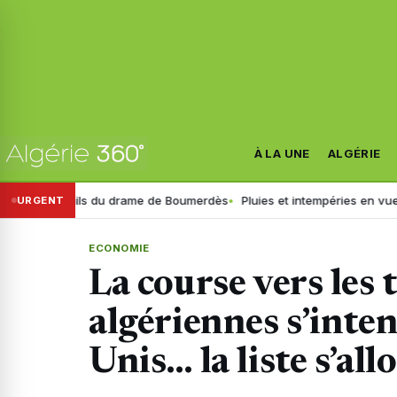
À LA UNE
ALGÉRIE
tails du drame de Boumerdès
Pluies et intempéries en vue : l’heure es
URGENT
ECONOMIE
La course vers les 
algériennes s’inten
Unis… la liste s’all