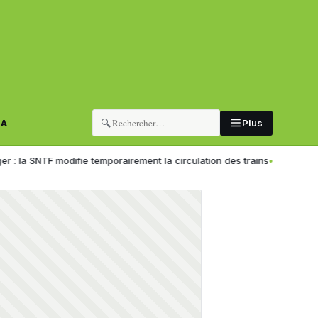
🔍
RA
Plus
odifie temporairement la circulation des trains
Formation professionne