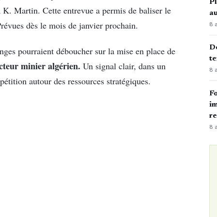
Pl
 K. Martin. Cette entrevue a permis de baliser le
au
Prévues dès le mois de janvier prochain.
8 
Dé
ges pourraient déboucher sur la mise en place de
te
cteur minier algérien.
Un signal clair, dans un
8 
étition autour des ressources stratégiques.
Fo
im
r
8 