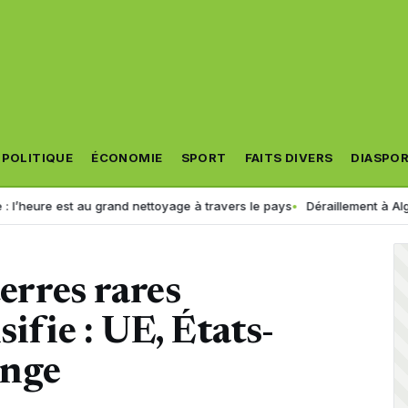
POLITIQUE
ÉCONOMIE
SPORT
FAITS DIVERS
DIASPO
t au grand nettoyage à travers le pays
Déraillement à Alger : la SNTF m
terres rares
sifie : UE, États-
onge