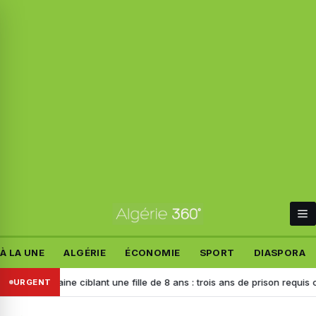
À LA UNE
ALGÉRIE
ÉCONOMIE
SPORT
DIASPORA
 haine ciblant une fille de 8 ans : trois ans de prison requis contre l’au
URGENT