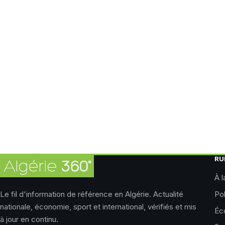
RU
À l
Le fil d'information de référence en Algérie. Actualité
Pol
nationale, économie, sport et international, vérifiés et mis
Éc
à jour en continu.