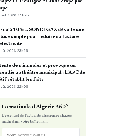
mpte CCP en ligne ? Guide étape par
tape
août 2026
·
11h28
usqu’à 10 %… SONELGAZ dévoile une
tuce simple pour réduire sa facture
électricité
août 2026
·
23h19
 tente de s’immoler et provoque un
cendie au théâtre municipal : L’APC de
tif rétablit les faits
août 2026
·
22h06
La matinale d'Algérie 360°
L'essentiel de l'actualité algérienne chaque
matin dans votre boîte mail.