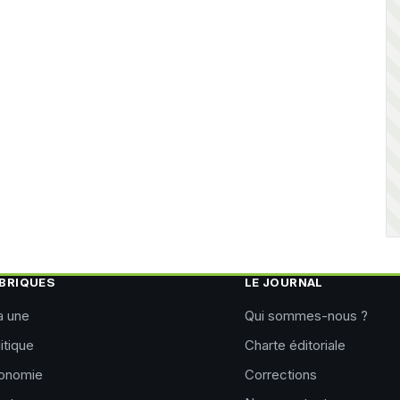
BRIQUES
LE JOURNAL
a une
Qui sommes-nous ?
itique
Charte éditoriale
onomie
Corrections