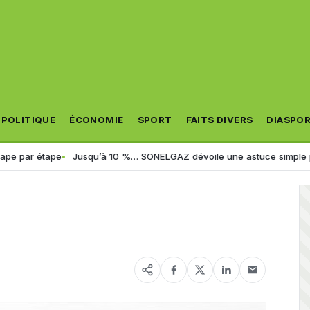
POLITIQUE
ÉCONOMIE
SPORT
FAITS DIVERS
DIASPO
 étape
Jusqu’à 10 %… SONELGAZ dévoile une astuce simple pour rédui