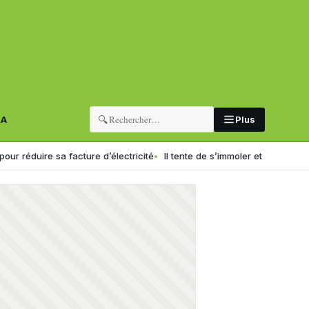
🔍
RA
Plus
re sa facture d’électricité
Il tente de s’immoler et provoque un incend