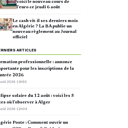
voici le nouveau cours de
l’euro ce jeudi 6 août
Le cash vit-il ses derniers mois
en Algérie ? La BA publie un
nouveau règlement au Journal
officiel
ERNIERS ARTICLES
rmation professionnelle : annonce
portante pour les inscriptions de la
entrée 2026
août 2026
·
13h50
lipse solaire du 12 août : voici les 5
tes où l’observer à Alger
août 2026
·
12h04
gérie Poste : Comment ouvrir un