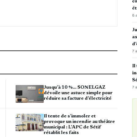
co
é
8 
J
as
d’
7 
Il
in
Sé
7 
Jusqu’à 10 %… SONELGAZ
dévoile une astuce simple pour
réduire sa facture d’électricité
Il tente de s’immoler et
provoque un incendie au théâtre
municipal : L’APC de Sétif
rétablit les faits