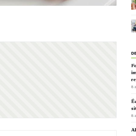
D
Fo
im
r
8 
Éc
si
8 
Al