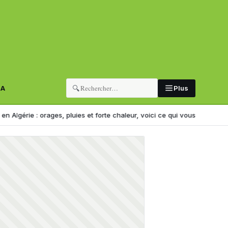
🔍
RA
Plus
ages, pluies et forte chaleur, voici ce qui vous attend
VIDÉO CHOC. A