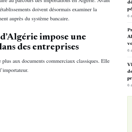
dé
 établissements doivent désormais examiner la
pé
6 
ement auprès du système bancaire.
P
 d’Algérie impose une
Al
vo
ilans des entreprises
6 
te plus aux documents commerciaux classiques. Elle
VI
l’importateur.
de
p
6 