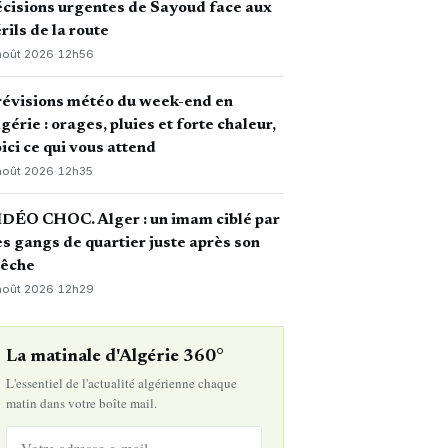
cisions urgentes de Sayoud face aux
rils de la route
août 2026
·
12h56
révisions météo du week-end en
gérie : orages, pluies et forte chaleur,
ici ce qui vous attend
août 2026
·
12h35
DÉO CHOC. Alger : un imam ciblé par
s gangs de quartier juste après son
rêche
août 2026
·
12h29
La matinale d'Algérie 360°
L'essentiel de l'actualité algérienne chaque
matin dans votre boîte mail.