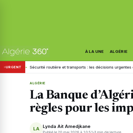
À LA UNE
ALGÉRIE
Sécurité routière et transports : les décisions urgentes de Sayoud fa
URGENT
ALGÉRIE
La Banque d’Algéri
règles pour les im
Lynda Ait Amedjkane
LA
Publié le 20 mai 2026 à 10:51
3 min de lecture