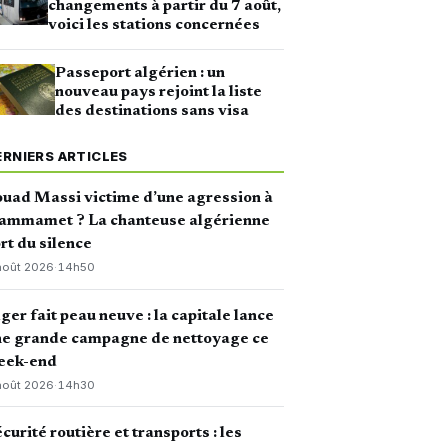
changements à partir du 7 août,
voici les stations concernées
Passeport algérien : un
nouveau pays rejoint la liste
des destinations sans visa
ERNIERS ARTICLES
uad Massi victime d’une agression à
ammamet ? La chanteuse algérienne
rt du silence
août 2026
·
14h50
ger fait peau neuve : la capitale lance
ne grande campagne de nettoyage ce
eek-end
août 2026
·
14h30
curité routière et transports : les