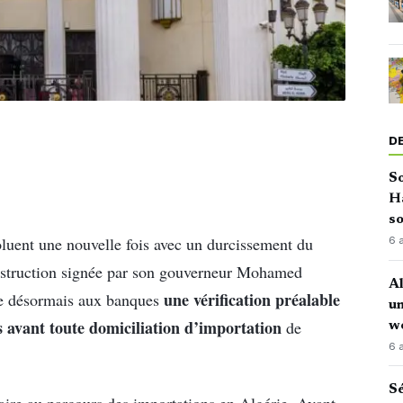
D
So
H
so
oluent une nouvelle fois avec un durcissement du
6 
instruction signée par son gouverneur Mohamed
Al
une vérification préalable
se désormais aux banques
u
rs avant toute domiciliation d’importation
de
w
6 
Sé
taire au parcours des importations en Algérie. Avant