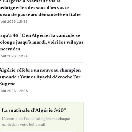
 l’Algérie à Marseille via la
rdaigne: les dessous d’un vaste
seau de passeurs démantelé en Italie
août 2026
·
12h32
squ’à 45 °C en Algérie : la canicule se
olonge jusqu’à mardi, voici les wilayas
oncernées
août 2026
·
12h24
Algérie célèbre un nouveau champion
 monde : Younes Ayachi décroche l’or
 Eugene
août 2026
·
12h08
La matinale d'Algérie 360°
L'essentiel de l'actualité algérienne chaque
matin dans votre boîte mail.