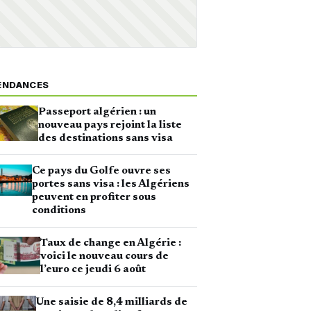
ENDANCES
Passeport algérien : un
nouveau pays rejoint la liste
des destinations sans visa
Ce pays du Golfe ouvre ses
portes sans visa : les Algériens
peuvent en profiter sous
conditions
Taux de change en Algérie :
voici le nouveau cours de
l’euro ce jeudi 6 août
Une saisie de 8,4 milliards de