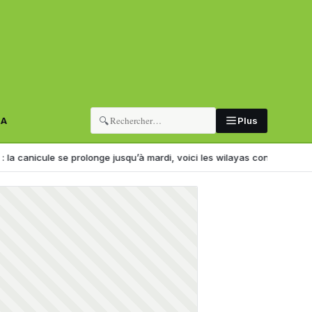
🔍
RA
Plus
ule se prolonge jusqu’à mardi, voici les wilayas concernées
L’Algérie