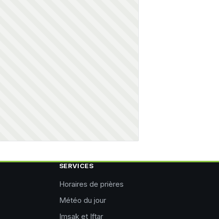
SERVICES
Horaires de prières
Météo du jour
Imsak et Iftar