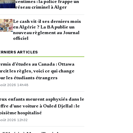
centimes : la police frappe un
réseau criminel à Alger
Le cash vit-il ses derniers mois
en Algérie ? La BA publie un
nouveau règlement au Journal
officiel
ERNIERS ARTICLES
rmis d’études au Canada : Ottawa
rcit les règles, voici ce qui change
ur les étudiants étrangers
août 2026
·
14h48
ux enfants meurent asphyxiés dans le
ffre d’une voiture à Ouled Djellal : le
oisième hospitalisé
août 2026
·
12h32