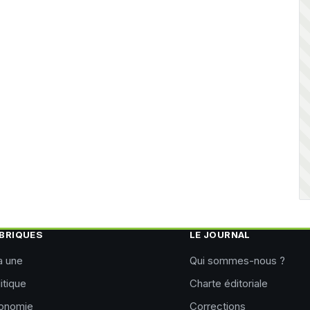
BRIQUES
LE JOURNAL
a une
Qui sommes-nous ?
itique
Charte éditoriale
onomie
Corrections