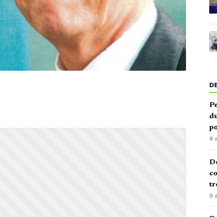
D
Pe
du
po
9 
De
co
tr
9 