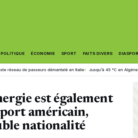
POLITIQUE
ÉCONOMIE
SPORT
FAITS DIVERS
DIASPO
u de passeurs démantelé en Italie
Jusqu’à 45 °C en Algérie : la canic
énergie est également
port américain,
uble nationalité