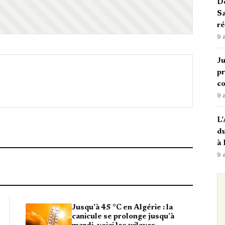
De
Sa
ré
9 
Ju
pr
c
9 
L’
du
à
9 
Jusqu’à 45 °C en Algérie : la
canicule se prolonge jusqu’à