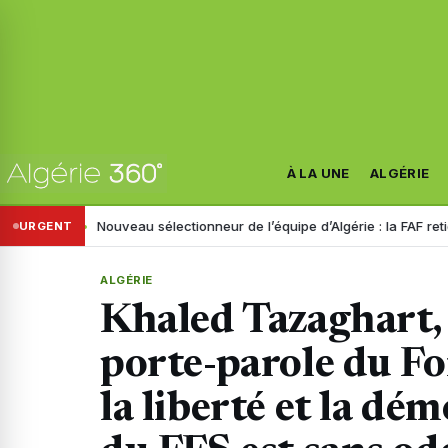
À LA UNE
ALGÉRIE
nistre
Nouveau sélectionneur de l’équipe d’Algérie : la FAF retient tro
URGENT
ALGÉRIE
Khaled Tazaghart, 
porte-parole du Fo
la liberté et la dém