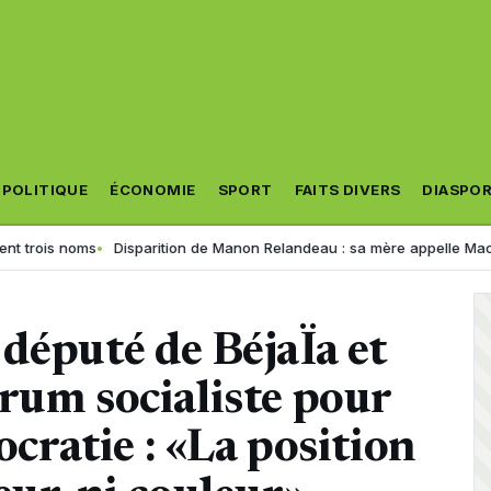
POLITIQUE
ÉCONOMIE
SPORT
FAITS DIVERS
DIASPO
is noms
Disparition de Manon Relandeau : sa mère appelle Macron à re
député de BéjaÏa et
rum socialiste pour
ocratie : «La position