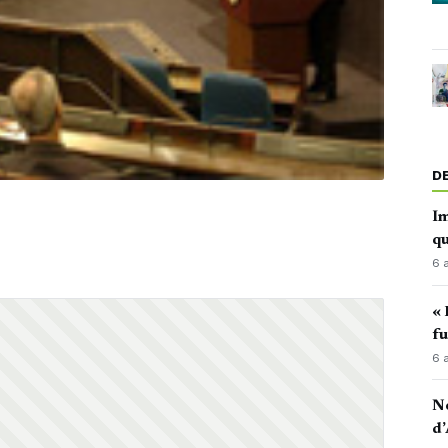
D
Im
qu
6 
« 
fu
6 
No
d’