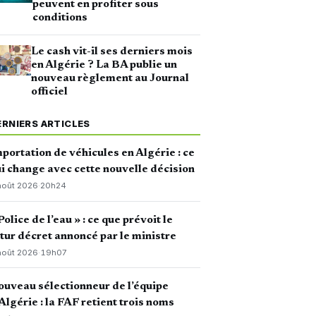
peuvent en profiter sous
conditions
Le cash vit-il ses derniers mois
en Algérie ? La BA publie un
nouveau règlement au Journal
officiel
ERNIERS ARTICLES
portation de véhicules en Algérie : ce
i change avec cette nouvelle décision
août 2026
·
20h24
Police de l’eau » : ce que prévoit le
tur décret annoncé par le ministre
août 2026
·
19h07
uveau sélectionneur de l’équipe
Algérie : la FAF retient trois noms