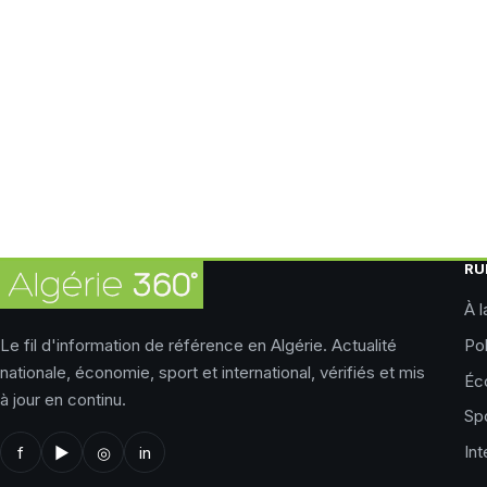
RU
À l
Le fil d'information de référence en Algérie. Actualité
Pol
nationale, économie, sport et international, vérifiés et mis
Éc
à jour en continu.
Sp
Int
f
▶
◎
in