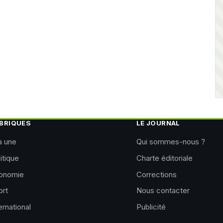
BRIQUES
LE JOURNAL
a une
Qui sommes-nous ?
itique
Charte éditoriale
onomie
Corrections
ort
Nous contacter
ernational
Publicité