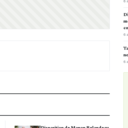
6 
Di
mè
co
6 
Ta
no
6 