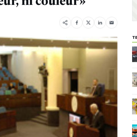
eur, ni couleur»
T