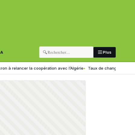
🔍
RA
Plus
lancer la coopération avec l’Algérie
Taux de change en Algérie : voic