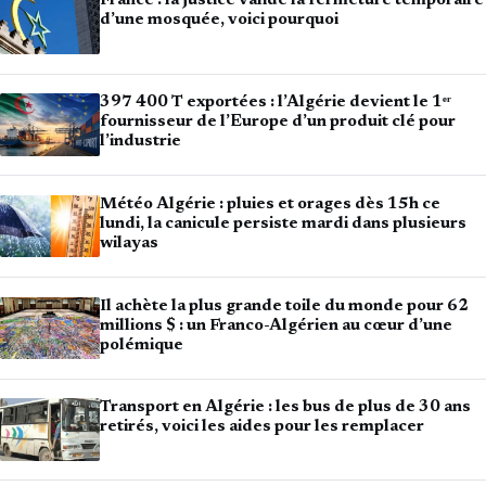
France : la justice valide la fermeture temporaire
d’une mosquée, voici pourquoi
397 400 T exportées : l’Algérie devient le 1ᵉʳ
fournisseur de l’Europe d’un produit clé pour
l’industrie
Météo Algérie : pluies et orages dès 15h ce
lundi, la canicule persiste mardi dans plusieurs
wilayas
Il achète la plus grande toile du monde pour 62
millions $ : un Franco-Algérien au cœur d’une
polémique
Transport en Algérie : les bus de plus de 30 ans
retirés, voici les aides pour les remplacer