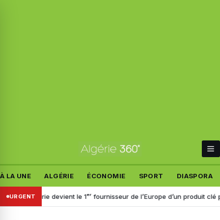
À LA UNE
ALGÉRIE
ÉCONOMIE
SPORT
DIASPORA
: l’Algérie devient le 1ᵉʳ fournisseur de l’Europe d’un produit clé pour l
URGENT