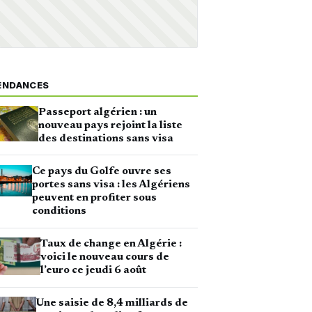
ENDANCES
Passeport algérien : un
nouveau pays rejoint la liste
des destinations sans visa
Ce pays du Golfe ouvre ses
portes sans visa : les Algériens
peuvent en profiter sous
conditions
Taux de change en Algérie :
voici le nouveau cours de
l’euro ce jeudi 6 août
Une saisie de 8,4 milliards de