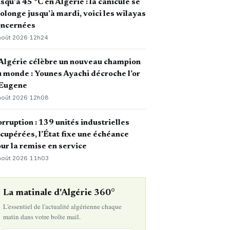
squ’à 45 °C en Algérie : la canicule se
olonge jusqu’à mardi, voici les wilayas
oncernées
août 2026
·
12h24
Algérie célèbre un nouveau champion
 monde : Younes Ayachi décroche l’or
 Eugene
août 2026
·
12h08
rruption : 139 unités industrielles
cupérées, l’État fixe une échéance
ur la remise en service
août 2026
·
11h03
La matinale d'Algérie 360°
L'essentiel de l'actualité algérienne chaque
matin dans votre boîte mail.