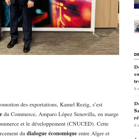
D
De
co
tr
9 
romotion des exportations, Kamel Rezig, s’est
De
Sa
e
du Commerce, Amparo López Senovilla, en marge
ré
e commerce et le développement (CNUCED). Cette
9 
dialogue économique
forcement du
entre Alger et