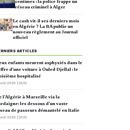
centimes : la police frappe un
réseau criminel à Alger
Le cash vit-il ses derniers mois
en Algérie ? La BA publie un
nouveau règlement au Journal
officiel
ERNIERS ARTICLES
ux enfants meurent asphyxiés dans le
ffre d’une voiture à Ouled Djellal : le
oisième hospitalisé
août 2026
·
12h32
 l’Algérie à Marseille via la
rdaigne: les dessous d’un vaste
seau de passeurs démantelé en Italie
août 2026
·
12h32