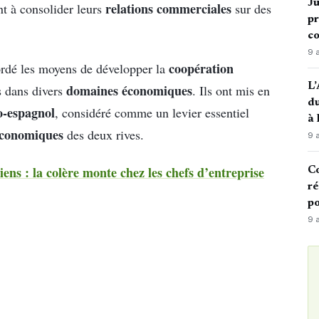
Ju
relations commerciales
t à consolider leurs
sur des
pr
c
9 
coopération
bordé les moyens de développer la
L’
domaines économiques
s dans divers
. Ils ont mis en
du
o-espagnol
, considéré comme un levier essentiel
à
économiques
des deux rives.
9 
ens : la colère monte chez les chefs d’entreprise
Co
ré
po
9 