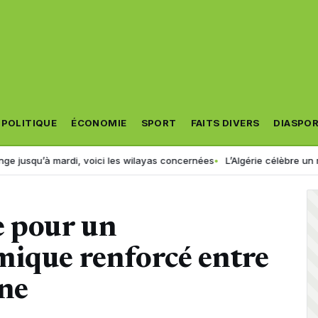
POLITIQUE
ÉCONOMIE
SPORT
FAITS DIVERS
DIASPO
rdi, voici les wilayas concernées
L’Algérie célèbre un nouveau cham
e pour un
mique renforcé entre
gne