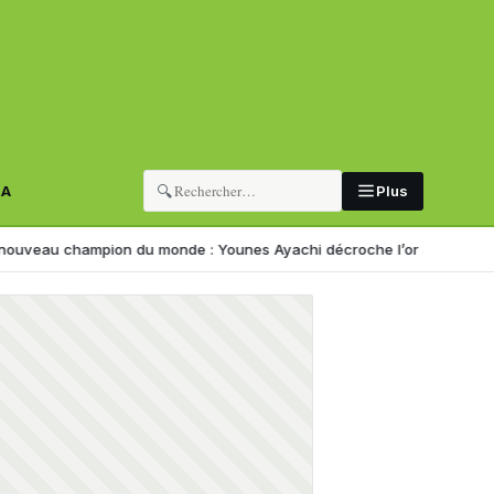
🔍
RA
Plus
pion du monde : Younes Ayachi décroche l’or à Eugene
Corruption : 