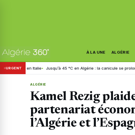
À LA UNE
ALGÉRIE
 Italie
Jusqu’à 45 °C en Algérie : la canicule se prolonge jusqu’à ma
URGENT
ALGÉRIE
Kamel Rezig plaid
partenariat écono
l’Algérie et l’Espa