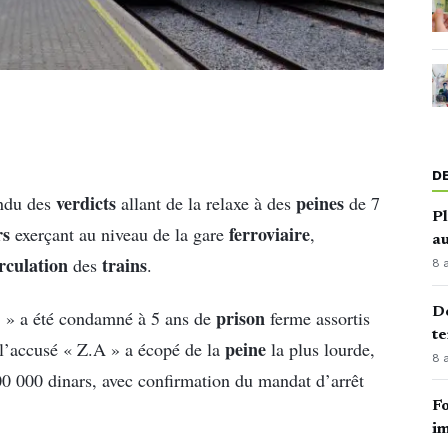
D
verdicts
peines
endu des
allant de la relaxe à des
de 7
Pl
rs
ferroviaire
exerçant au niveau de la gare
,
au
irculation
trains
des
.
8 
Dé
prison
 » a été condamné à 5 ans de
ferme assortis
te
peine
l’accusé « Z.A » a écopé de la
la plus lourde,
8 
0 000 dinars, avec confirmation du mandat d’arrêt
Fo
im