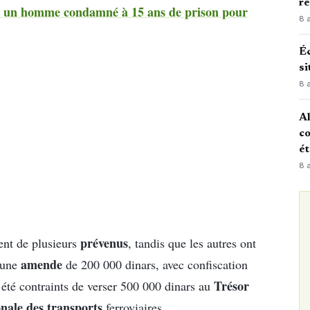
r
 : un homme condamné à 15 ans de prison pour
8 
Éc
si
8 
Al
co
é
8 
prévenus
ent de plusieurs
, tandis que les autres ont
amende
 une
de 200 000 dinars, avec confiscation
Trésor
été contraints de verser 500 000 dinars au
onale des transports
ferroviaires.