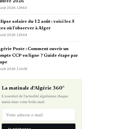
entrée 2026
août 2026
·
13h50
lipse solaire du 12 août : voici les 5
tes où l’observer à Alger
août 2026
·
12h04
gérie Poste : Comment ouvrir un
mpte CCP en ligne ? Guide étape par
tape
août 2026
·
11h28
La matinale d'Algérie 360°
L'essentiel de l'actualité algérienne chaque
matin dans votre boîte mail.
Je m'abonne