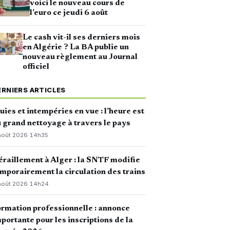
voici le nouveau cours de
l’euro ce jeudi 6 août
Le cash vit-il ses derniers mois
en Algérie ? La BA publie un
nouveau règlement au Journal
officiel
ERNIERS ARTICLES
uies et intempéries en vue : l’heure est
 grand nettoyage à travers le pays
août 2026
·
14h35
raillement à Alger : la SNTF modifie
mporairement la circulation des trains
août 2026
·
14h24
rmation professionnelle : annonce
portante pour les inscriptions de la