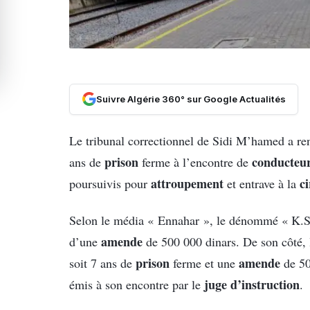
Suivre Algérie 360° sur Google Actualités
Le tribunal correctionnel de Sidi M’hamed a r
prison
conducteu
ans de
ferme à l’encontre de
attroupement
c
poursuivis pour
et entrave à la
Selon le média « Ennahar », le dénommé « K.S
amende
d’une
de 500 000 dinars. De son côté, 
prison
amende
soit 7 ans de
ferme et une
de 50
juge d’instruction
émis à son encontre par le
.