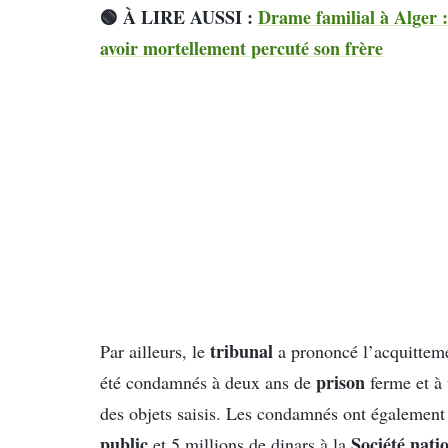
🟢 À LIRE AUSSI :
Drame familial à Alger
avoir mortellement percuté son frère
tribunal
Par ailleurs, le
a prononcé l’acquittem
prison
été condamnés à deux ans de
ferme et à
des objets saisis. Les condamnés ont également 
public
Société nati
et 5 millions de dinars à la