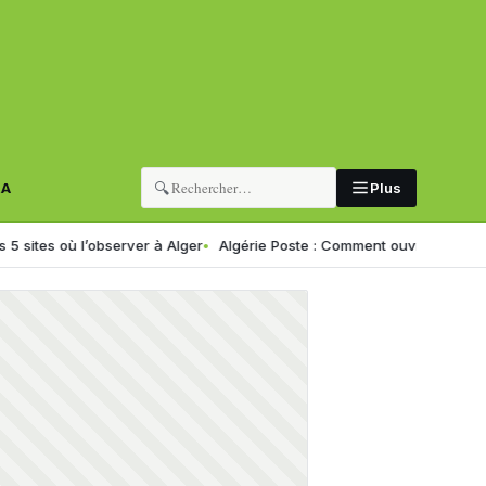
🔍
RA
Plus
ù l’observer à Alger
Algérie Poste : Comment ouvrir un compte CCP en