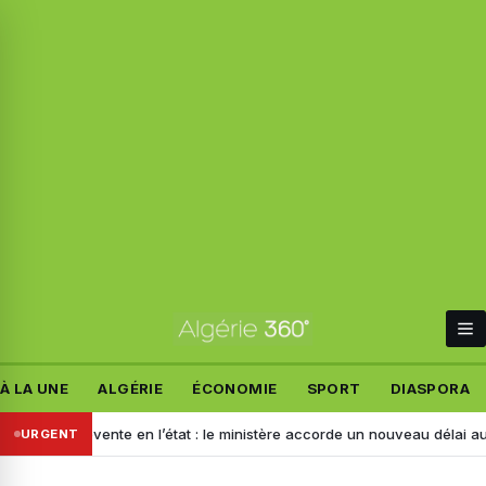
À LA UNE
ALGÉRIE
ÉCONOMIE
SPORT
DIASPORA
a revente en l’état : le ministère accorde un nouveau délai aux importat
URGENT