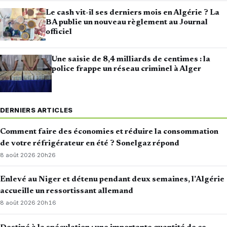
Le cash vit-il ses derniers mois en Algérie ? La
BA publie un nouveau règlement au Journal
officiel
Une saisie de 8,4 milliards de centimes : la
police frappe un réseau criminel à Alger
DERNIERS ARTICLES
Comment faire des économies et réduire la consommation
de votre réfrigérateur en été ? Sonelgaz répond
8 août 2026
·
20h26
Enlevé au Niger et détenu pendant deux semaines, l’Algérie
accueille un ressortissant allemand
8 août 2026
·
20h16