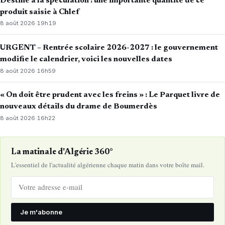
Destiné à la spéculation : une importante quantité de ce
produit saisie à Chlef
8 août 2026
·
19h19
URGENT – Rentrée scolaire 2026-2027 : le gouvernement
modifie le calendrier, voici les nouvelles dates
8 août 2026
·
16h59
« On doit être prudent avec les freins » : Le Parquet livre de
nouveaux détails du drame de Boumerdès
8 août 2026
·
16h22
La matinale d'Algérie 360°
L'essentiel de l'actualité algérienne chaque matin dans votre boîte mail.
Je m'abonne