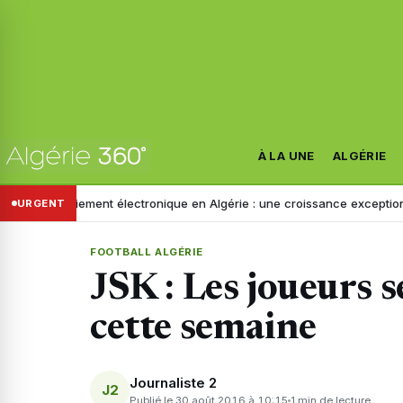
À LA UNE
ALGÉRIE
re
Paiement électronique en Algérie : une croissance exceptionnelle
URGENT
FOOTBALL ALGÉRIE
JSK : Les joueurs s
cette semaine
Journaliste 2
J2
Publié le 30 août 2016 à 10:15
1 min de lecture