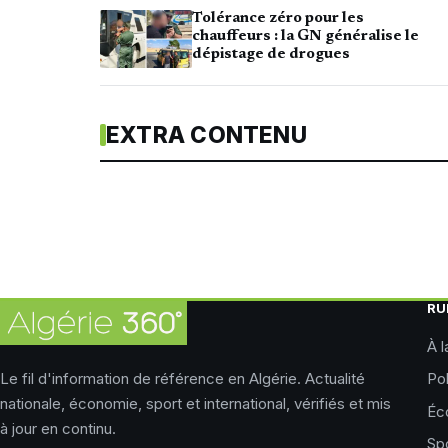
Tolérance zéro pour les
chauffeurs : la GN généralise le
dépistage de drogues
EXTRA CONTENU
RU
À l
Le fil d'information de référence en Algérie. Actualité
Pol
nationale, économie, sport et international, vérifiés et mis
Éc
à jour en continu.
Sp