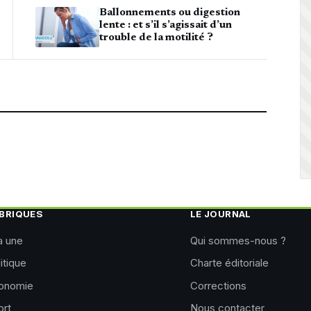
Ballonnements ou digestion
lente : et s’il s’agissait d’un
trouble de la motilité ?
BRIQUES
LE JOURNAL
a une
Qui sommes-nous ?
itique
Charte éditoriale
onomie
Corrections
ort
Nous contacter