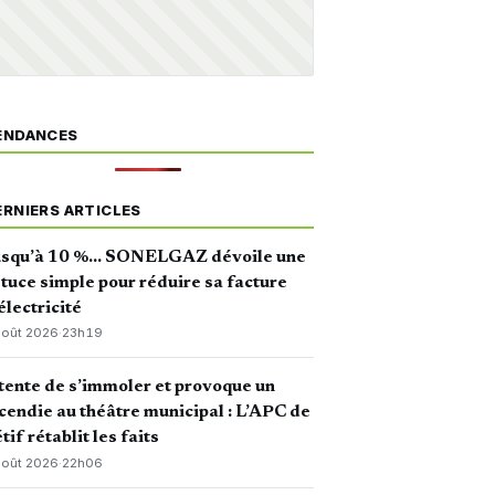
ENDANCES
ERNIERS ARTICLES
usqu’à 10 %… SONELGAZ dévoile une
tuce simple pour réduire sa facture
électricité
août 2026
·
23h19
 tente de s’immoler et provoque un
cendie au théâtre municipal : L’APC de
tif rétablit les faits
août 2026
·
22h06