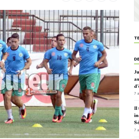
T
D
J
as
d’
7 
Il
in
Sé
7 