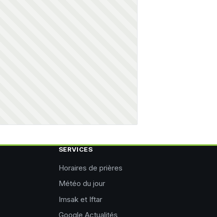
SERVICES
Horaires de prières
Météo du jour
Imsak et Iftar
Google Actualités