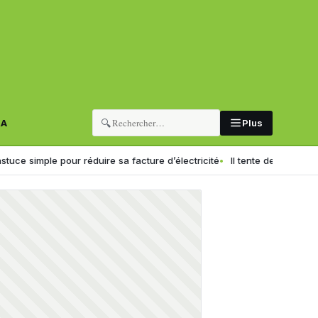
🔍
RA
Plus
ple pour réduire sa facture d’électricité
Il tente de s’immoler et pr