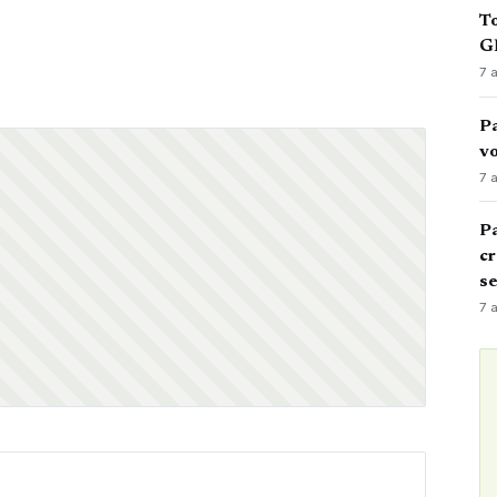
To
GN
7 
Pa
vo
7 
Pa
cr
s
7 