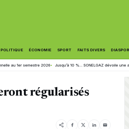
POLITIQUE
ÉCONOMIE
SPORT
FAITS DIVERS
DIASPO
 au 1er semestre 2026
Jusqu’à 10 %… SONELGAZ dévoile une astuce sim
eront régularisés