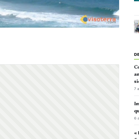
D
Co
an
si
7 
Im
qu
6 
« 