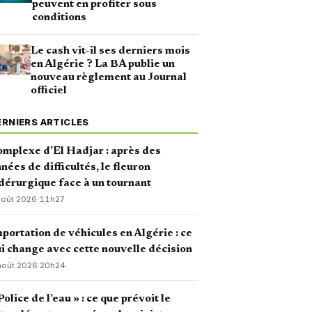
peuvent en profiter sous
conditions
Le cash vit-il ses derniers mois
en Algérie ? La BA publie un
nouveau règlement au Journal
officiel
ERNIERS ARTICLES
mplexe d’El Hadjar : après des
nées de difficultés, le fleuron
dérurgique face à un tournant
août 2026
·
11h27
portation de véhicules en Algérie : ce
i change avec cette nouvelle décision
août 2026
·
20h24
Police de l’eau » : ce que prévoit le