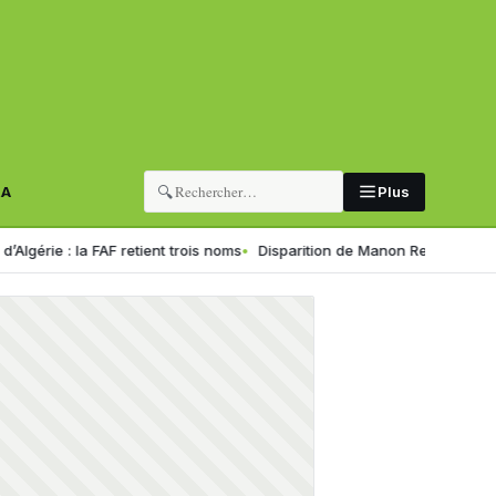
🔍
RA
Plus
: la FAF retient trois noms
Disparition de Manon Relandeau : sa mère 