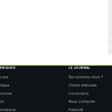
BRIQUES
LE JOURNAL
a une
Qui sommes-nous ?
itique
Charte éditoriale
onomie
Corrections
ort
Nous contacter
ernational
Publicité