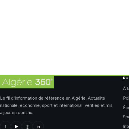
RU
À l
Le fil d'information de référence en Algérie. Actualité
Pol
nationale, économie, sport et international, vérifiés et mis
Éc
à jour en continu.
Sp
Int
f
▶
◎
in