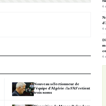
fu
6 
No
d’
6 
Di
mè
co
6 
Nouveau sélectionneur de
l’équipe d’Algérie : la FAF retient
trois noms