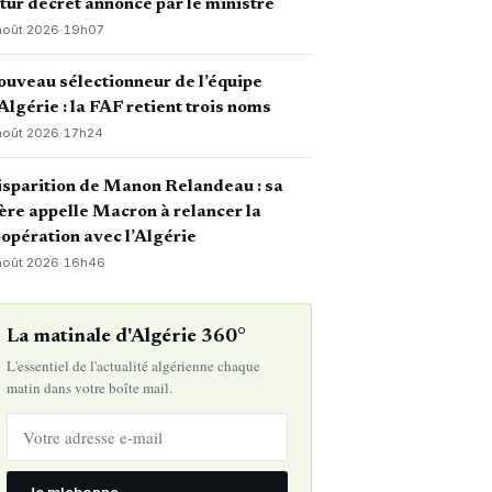
tur décret annoncé par le ministre
août 2026
·
19h07
uveau sélectionneur de l’équipe
Algérie : la FAF retient trois noms
août 2026
·
17h24
sparition de Manon Relandeau : sa
re appelle Macron à relancer la
opération avec l’Algérie
août 2026
·
16h46
La matinale d'Algérie 360°
L'essentiel de l'actualité algérienne chaque
matin dans votre boîte mail.
Je m'abonne