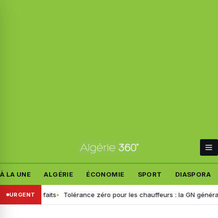
À LA UNE
ALGÉRIE
ÉCONOMIE
SPORT
DIASPORA
t les faits
Tolérance zéro pour les chauffeurs : la GN généralise le 
URGENT