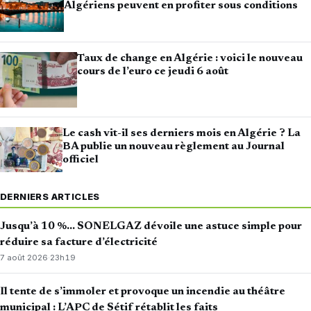
Algériens peuvent en profiter sous conditions
Taux de change en Algérie : voici le nouveau
cours de l’euro ce jeudi 6 août
Le cash vit-il ses derniers mois en Algérie ? La
BA publie un nouveau règlement au Journal
officiel
DERNIERS ARTICLES
Jusqu’à 10 %… SONELGAZ dévoile une astuce simple pour
réduire sa facture d’électricité
7 août 2026
·
23h19
Il tente de s’immoler et provoque un incendie au théâtre
municipal : L’APC de Sétif rétablit les faits