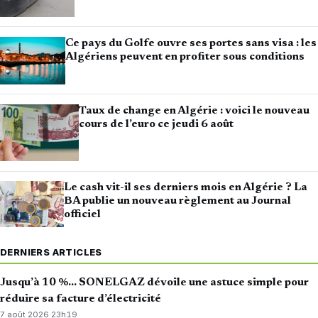
Ce pays du Golfe ouvre ses portes sans visa : les
Algériens peuvent en profiter sous conditions
Taux de change en Algérie : voici le nouveau
cours de l’euro ce jeudi 6 août
Le cash vit-il ses derniers mois en Algérie ? La
BA publie un nouveau règlement au Journal
officiel
DERNIERS ARTICLES
Jusqu’à 10 %… SONELGAZ dévoile une astuce simple pour
réduire sa facture d’électricité
7 août 2026
·
23h19