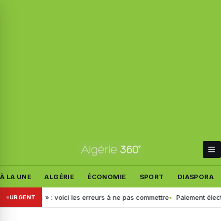
À LA UNE
ALGÉRIE
ÉCONOMIE
SPORT
DIASPORA
Jibayatic » : voici les erreurs à ne pas commettre
Paiement électroni
URGENT