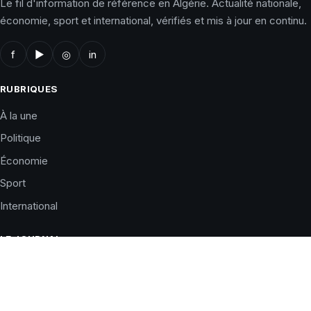
Le fil d'information de référence en Algérie. Actualité nationale,
économie, sport et international, vérifiés et mis à jour en continu.
f
▶
◎
in
RUBRIQUES
À la une
Politique
Économie
Sport
International
LE JOURNAL
Qui sommes-nous ?
Charte éditoriale
Corrections