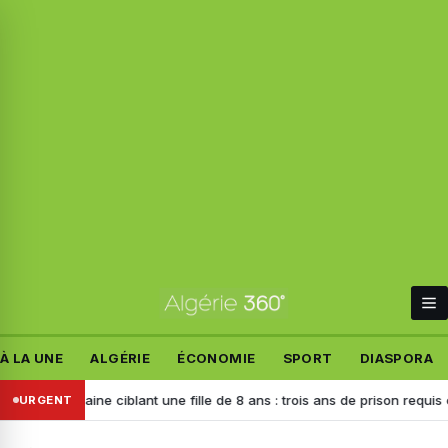
À LA UNE
ALGÉRIE
ÉCONOMIE
SPORT
DIASPORA
 haine ciblant une fille de 8 ans : trois ans de prison requis contre l’au
URGENT